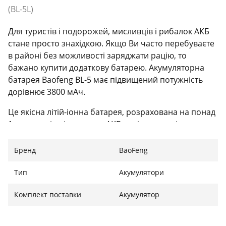
(BL-5L)
Для туристів і подорожей, мисливців і рибалок АКБ
стане просто знахідкою. Якщо Ви часто перебуваєте
в районі без можливості заряджати рацію, то
бажано купити додаткову батарею. Акумуляторна
батарея Baofeng BL-5 має підвищений потужність
дорівнює 3800 мАч.
Це якісна літій-іонна батарея, розрахована на понад
1 тис. циклів підзарядки. АКБ сумісна з раціями
Baofeng.
Бренд
BaoFeng
Тип
Акумулятори
Комплект поставки
Акумулятор