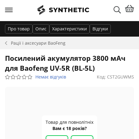
Про товар
Опис
Характеристики
Відгуки
Рації і аксесуари
BaoFeng
Посилений акумулятор 3800 мАч
для Baofeng UV-5R (BL-5L)
Немає відгуків
Код: CST2GUWMS
Товар для повнолітніх
Вам є 18 років?