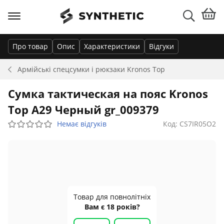
Про товар
Опис
Характеристики
Відгуки
Армійські спецсумки і рюкзаки
Kronos Top
Сумка тактическая на пояс Kronos
Top A29 Черный gr_009379
Немає відгуків
Код: CS7IR05O2
Товар для повнолітніх
Вам є 18 років?