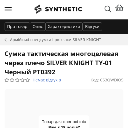
Про товар
Опис
Характеристики
Відгуки
Армійські спецсумки і рюкзаки
SILVER KNIGHT
Сумка тактическая многоцелевая
через плечо SILVER KNIGHT TY-01
Черный PT0392
Немає відгуків
Код: CS3QWDIQ5
Товар для повнолітніх
Вам є 18 років?