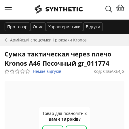
Про товар
Опис
Характеристики
Відгуки
Армійські спецсумки і рюкзаки
Kronos
Сумка тактическая через плечо
Kronos A46 Песочный gr_011774
Немає відгуків
Код: CSGAXE4JG
Товар для повнолітніх
Вам є 18 років?