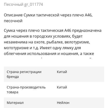
Песочный gr_011774
Описание Сумки тактической через плечо A46,
песочной
Сумка через плечо тактическая A46 предназначена
для ношения в городских условиях, будет
незаменима на охоте, рыбалке, велотуризме,
мототуризме и т.д. Имеет одну лямку для
облегчения использования и ношения, а также
отделения для телефона или планшета, вещей
первой необходимости.
Страна регистрации
Китай
Благодаря качественному исполнению и отличному
бренда
пошиву ваши вещи всегда будут в безопасности.
Страна-производитель
Китай
Характеристики:
товара
Общий объем: примерно 5 л;
Материал
Нейлон
Водонепроницаемый;