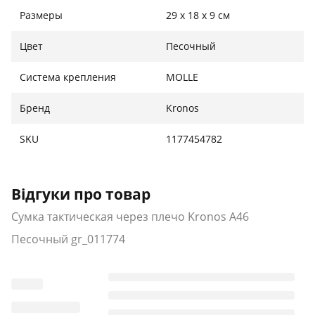
Система Molle;
Размеры
29 х 18 х 9 см
Цвет: песочный ;
Типы застежек: молния;
Цвет
Песочный
Материал: нейлон;
Регулируемый плечевой ремень;
Система крепления
MOLLE
Размеры: 29 х 18 х 9 см.
Бренд
Kronos
Комплектация:
SKU
1177454782
Сумка.
Відгуки про товар
Сумка тактическая через плечо Kronos A46
Песочный gr_011774