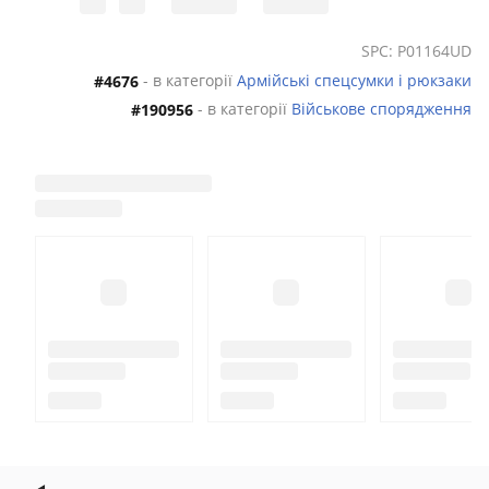
SPC: P01164UD
- в категорії
Армійські спецсумки і рюкзаки
#4676
- в категорії
Військове спорядження
#190956