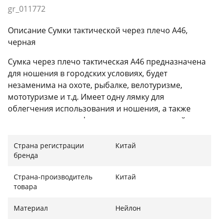
gr_011772
Описание Сумки тактической через плечо A46,
черная
Сумка через плечо тактическая A46 предназначена
для ношения в городских условиях, будет
незаменима на охоте, рыбалке, велотуризме,
мототуризме и т.д. Имеет одну лямку для
облегчения использования и ношения, а также
отделения для телефона или планшета, вещей
первой необходимости.
Страна регистрации
Китай
Благодаря качественному исполнению и отличному
бренда
пошиву ваши вещи всегда будут в безопасности.
Страна-производитель
Китай
Характеристики:
товара
Общий объем: примерно 5 л;
Материал
Нейлон
Водонепроницаемый;