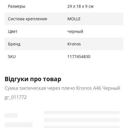
Система Molle;
Размеры
29 х 18 х 9 см
Цвет: черный ;
Типы застежек: молния;
Система крепления
MOLLE
Материал: нейлон;
Регулируемый плечевой ремень;
Цвет
черный
Размеры: 29 х 18 х 9 см.
Бренд
Kronos
Комплектация:
SKU
1177454830
Сумка.
Відгуки про товар
Сумка тактическая через плечо Kronos A46 Черный
gr_011772