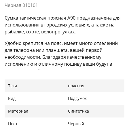
Черная 010101
Сумка тактическая поясная A90 предназначена для
использования в городских условиях, а также на
рыбалке, охоте, велопрогулках.
Удобно крепится на пояс, имеет много отделений
для телефона или планшета, вещей первой
необходимости. Благодаря качественному
исполнению и отличному пошиву вещи будут в
целостности и безопасности.
Теги
поясная
Характеристики сумки
:
Мягкая спинка;
Вид
Подсумок
Цвет: черный;
Размеры: 30 х 12 х 11 см;
Материал
Синтетика
Материал: нейлон.
Цвет
Черный