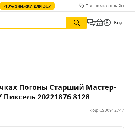
Підтримка онлайн
-10% знижки для ЗСУ
Вхід
чках Погоны Старший Мастер-
 Пиксель 20221876 8128
Код: CS00912747