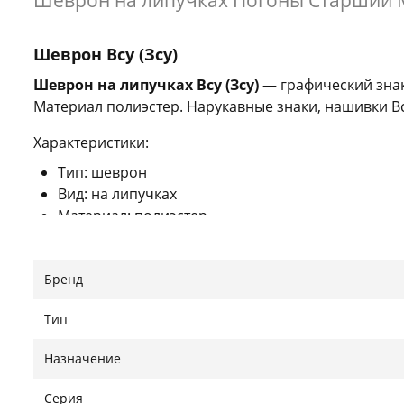
Шеврон на липучках Погоны Старший М
Шеврон Всу (Зсу)
Шеврон на липучках Всу (Зсу)
— графический знак
Материал полиэстер. Нарукавные знаки, нашивки Вс
Характеристики:
Тип: шеврон
Вид: на липучках
Материал: полиэстер
Цвет: хаки
Страна производителя: Украина
Бренд
Знайшли помилку?
Повідомити
Тип
Назначение
Серия