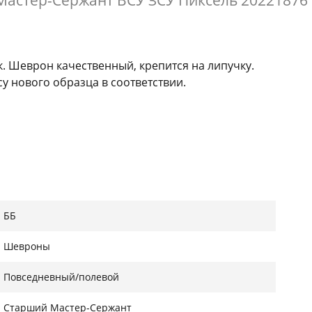
астер-Сержант ВСУ ЗСУ Пиксель 20221876
. Шеврон качественный, крепится на липучку.
у нового образца в соответствии.
ББ
Шевроны
Повседневный/полевой
Старший Мастер-Сержант