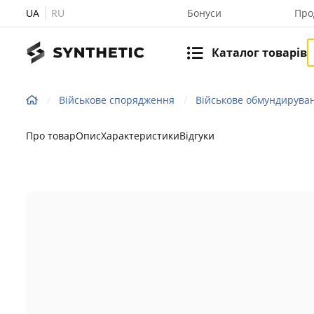
UA
RU
Бонуси
Про
Каталог товарів
Військове спорядження
Військове обмундирува
Про товар
Опис
Характеристики
Відгуки