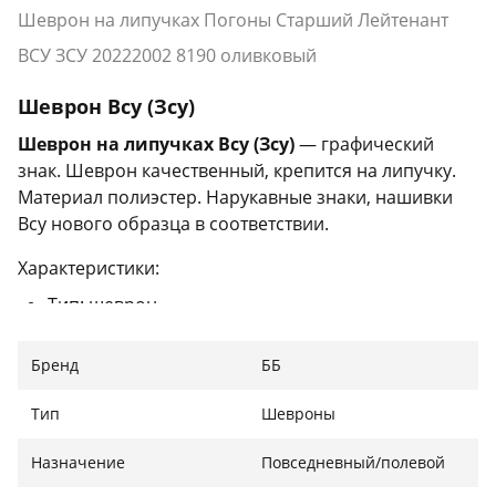
Шеврон на липучках Погоны Старший Лейтенант
ВСУ ЗСУ 20222002 8190 оливковый
Шеврон Всу (Зсу)
Шеврон на липучках Всу (Зсу)
— графический
знак. Шеврон качественный, крепится на липучку.
Материал полиэстер. Нарукавные знаки, нашивки
Всу нового образца в соответствии.
Характеристики:
Тип: шеврон
Вид: на липучках
Материал: полиэстер
Бренд
ББ
Цвет: оливковый
Страна производителя: Украина
Тип
Шевроны
Назначение
Повседневный/полевой