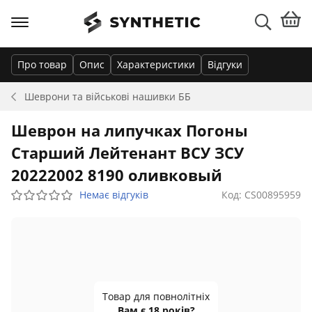
Про товар
Опис
Характеристики
Відгуки
Шеврони та військові нашивки
ББ
Шеврон на липучках Погоны
Старший Лейтенант ВСУ ЗСУ
20222002 8190 оливковый
Немає відгуків
Код: CS00895959
Товар для повнолітніх
Вам є 18 років?