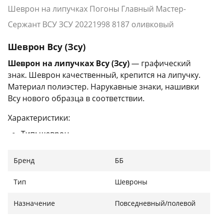
Шеврон на липучках Погоны Главный Мастер-
Сержант ВСУ ЗСУ 20221998 8187 оливковый
Шеврон Всу (Зсу)
Шеврон на липучках Всу (Зсу)
— графический
знак. Шеврон качественный, крепится на липучку.
Материал полиэстер. Нарукавные знаки, нашивки
Всу нового образца в соответствии.
Характеристики:
Тип: шеврон
Вид: на липучках
Материал: полиэстер
Бренд
ББ
Цвет: оливковый
Страна производителя: Украина
Тип
Шевроны
Назначение
Повседневный/полевой