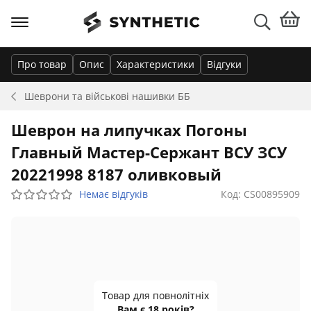
Про товар
Опис
Характеристики
Відгуки
Шеврони та військові нашивки
ББ
Шеврон на липучках Погоны
Главный Мастер-Сержант ВСУ ЗСУ
20221998 8187 оливковый
Немає відгуків
Код: CS00895909
Товар для повнолітніх
Вам є 18 років?