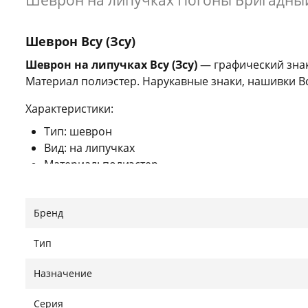
Шеврон на липучках Погоны Бригадный
Шеврон Всу (Зсу)
Шеврон на липучках Всу (Зсу)
— графический знак
Материал полиэстер. Нарукавные знаки, нашивки Вс
Характеристики:
Тип: шеврон
Вид: на липучках
Материал: полиэстер
Цвет: оливковый
Страна производителя: Украина
Бренд
Знайшли помилку?
Повідомити
Тип
Назначение
Серия