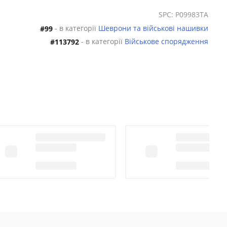
SPC: P09983TA
- в категорії
Шеврони та військові нашивки
#99
- в категорії
Військове спорядження
#113792