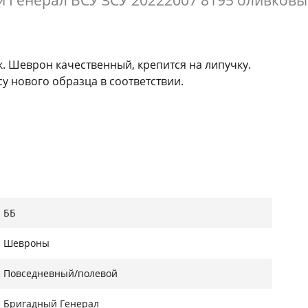
 Генерал ВСУ ЗСУ 20222007 8195 оливков
. Шеврон качественный, крепится на липучку.
у нового образца в соответствии.
ББ
Шевроны
Повседневный/полевой
Бригадный Генерал