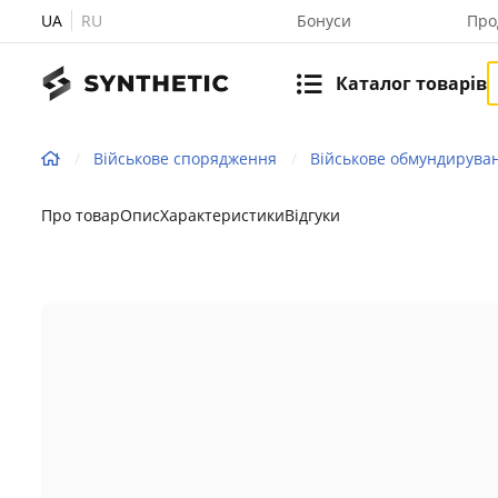
UA
RU
Бонуси
Про
Каталог товарів
Військове спорядження
Військове обмундирува
Про товар
Опис
Характеристики
Відгуки