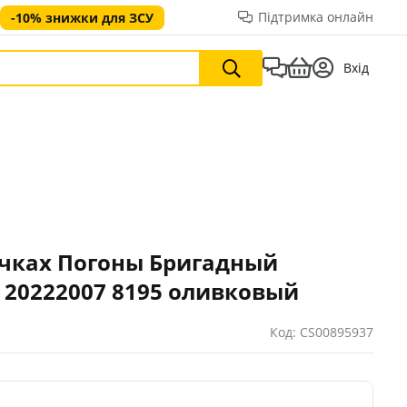
Підтримка онлайн
-10% знижки для ЗСУ
Вхід
чках Погоны Бригадный
 20222007 8195 оливковый
Код: CS00895937