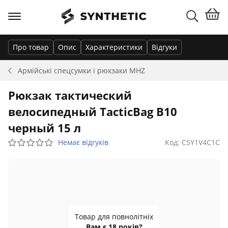
Про товар
Опис
Характеристики
Відгуки
Армійські спецсумки і рюкзаки
MHZ
Рюкзак тактический
велосипедный TacticBag B10
черный 15 л
Немає відгуків
Код: CSY1V4C1C
Товар для повнолітніх
Вам є 18 років?