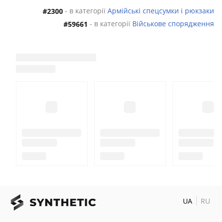
- в категорії
Армійські спецсумки і рюкзаки
#2300
- в категорії
Військове спорядження
#59661
UA
RU