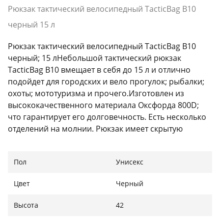
Рюкзак тактический велосипедный TacticBag B10
черный 15 л
Рюкзак тактический велосипедный TacticBag B10
черный; 15 лНебольшой тактический рюкзак
TacticBag B10 вмещает в себя до 15 л и отлично
подойдет для городских и вело прогулок; рыбалки;
охоты; мототуризма и прочего.Изготовлен из
высококачественного материала Оксфорда 800D;
что гарантирует его долговечность. Есть несколько
отделений на молнии. Рюкзак имеет скрытую
удобную ручку и прочную застежку.Легкий; но в то
же время выдерживает сильные нагрузки. Может
Пол
Унисекс
быть использован как городской
аксессуар.Характеристики: Размеры: 42 х 21 х 21 см;
Цвет
Черный
Материал: Оксфорд 800D; Цвет: Черный (как на 1й
фотографии; остальные фото представлены
Высота
42
исключительно для дополнительной демонстрации