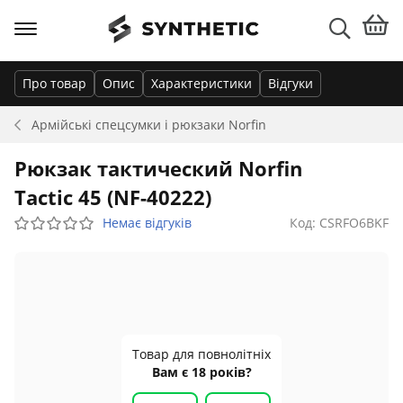
Про товар
Опис
Характеристики
Відгуки
Армійські спецсумки і рюкзаки
Norfin
Рюкзак тактический Norfin
Tactic 45 (NF-40222)
Немає відгуків
Код: CSRFO6BKF
Товар для повнолітніх
Вам є 18 років?