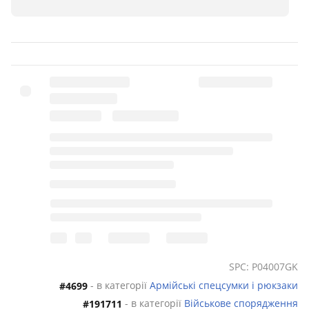
SPC: P04007GK
- в категорії
Армійські спецсумки і рюкзаки
#4699
- в категорії
Військове спорядження
#191711