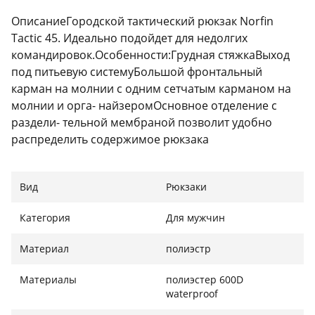
ОписаниеГородской тактический рюкзак Norfin
Tactic 45. Идеально подойдет для недолгих
командировок.Особенности:Грудная стяжкаВыход
под питьевую системуБольшой фронтальный
карман на молнии с одним сетчатым карманом на
молнии и орга- найзеромОсновное отделение с
раздели- тельной мембраной позволит удобно
распределить содержимое рюкзака
НорфинРегулируемая подвесная система V-1
SystemАнатомические регулируемые лямки. Слой
Вид
Рюкзаки
пены и сетки Air MeshБоковой карман на молнии на
большом фронтальном кармане. Верхний карман
Категория
Для мужчин
для очков на молнии с флисовой подкладкойДва
боковых верхних кармана на молнии. Два боковых
Материал
полиэстр
нижних кармана на молнииОсновное отделение с
большим сетчатым карманом на молнии и большим
Материалы
полиэстер 600D
тканевым карманом с верхним резиновым
waterproof
фиксаторомОтделение для ноутбука в основном