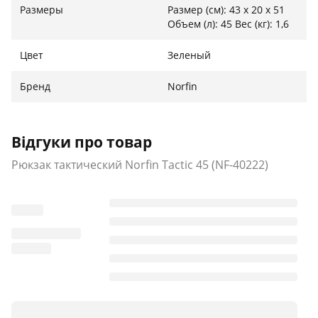
отделениии с мягкими вставками и резиновым
Размеры
Размер (см): 43 х 20 х 51
Объем (л): 45 Вес (кг): 1,6
фиксатором на липучкеХарактеристики и
материалы:Размер (см): 43 х 20 х 51Объем (л): 45Вес
Цвет
Зеленый
(кг): 1,6Материал: полиэстер 600D waterproof
Бренд
Norfin
Відгуки про товар
Рюкзак тактический Norfin Tactic 45 (NF-40222)