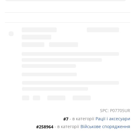
Тип акумуляторної батареї Li-ion
Комплект :
Расія 1шт, Зарядний пристрій 1шт, Акумулятор 1шт,
Кліпса 1шт, Інструкція
Крок мережі частот 2.5/5/6.25/12.5/20/25
Ціна укауазана за 1 грн, продається парами.
Гарантії
SPC: P07705UR
- в категорії
Рації і аксесуари
#7
- в категорії
Військове спорядження
#258964