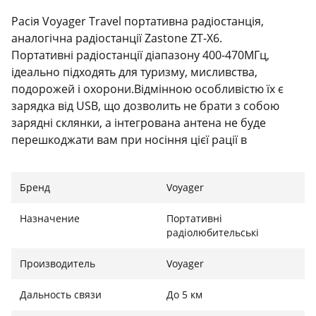
Расія Voyager Travel портативна радіостанція,
аналогічна радіостанції Zastone ZT-X6.
Портативні радіостанції діапазону 400-470МГц,
ідеально підходять для туризму, мисливства,
подорожей і охорони.Відмінною особливістю їх є
зарядка від USB, що дозволить не брати з собою
зарядні склянки, а інтегрована антена не буде
перешкоджати вам при носіння цієї рації в
кишені.Радіостанції мають стандартний розрив для
підключення гарнітур-типу Кенвуд.Відстань
Бренд
Voyager
радіозв'язку на відкритому просторі може досягати
до 10км, в місті 2-3км.
Назначение
Портативні
радіолюбительські
У комплекті йдуть стандартні батареї 3.6В потужністю
1500мА-год, як від телефону Нокія, мережеві зарядні
Производитель
Voyager
пристрої, кліпи для носіння на поясі.
Дальность связи
До 5 км
Нічого програмувати не потрібно, радіостанції
працюють з коробки і в них програмувана