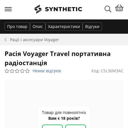
Про товар
Опис
Характеристики
Відгуки
Рації і аксесуари
Voyager
Расія Voyager Travel портативна
радіостанція
Немає відгуків
Код: CSL36M3AC
Товар для повнолітніх
Вам є 18 років?