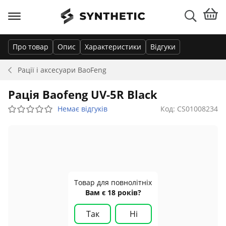
Про товар
Опис
Характеристики
Відгуки
Рації і аксесуари
BaoFeng
Рація Baofeng UV-5R Black
Немає відгуків
Код: CS01008234
Товар для повнолітніх
Вам є 18 років?
Так
Ні