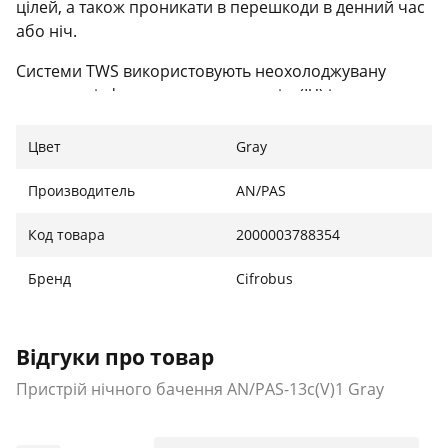
цілей, а також проникати в перешкоди в денний час
або ніч.
Системи TWS використовують неохолоджувану
передову інфрачервону технологію (ІЧ) і
забезпечують стандартний відеовихід для навчання,
передачі зображень або віддаленого перегляду.
Цвет
Gray
Приціли для теплової зброї являють собою легкі
системи, які монтуються на напрямну зброї і
Производитель
AN/PAS
працюють на максимальній ефективній дальності дії
Код товара
2000003788354
зброї.
Як «сімейство» збройових прицілів, насправді існує
Бренд
Cifrobus
три різні версії.
Тепловізійний приціл для легкої зброї AN/PAS-
Відгуки про товар
13c(V)1 (LWTS) призначений для гвинтівок і карабінів
Пристрій нічного бачення AN/PAS-13c(V)1 Gray
серій M16 і M4, а також для легкої протитанкової
зброї AT4/M136.