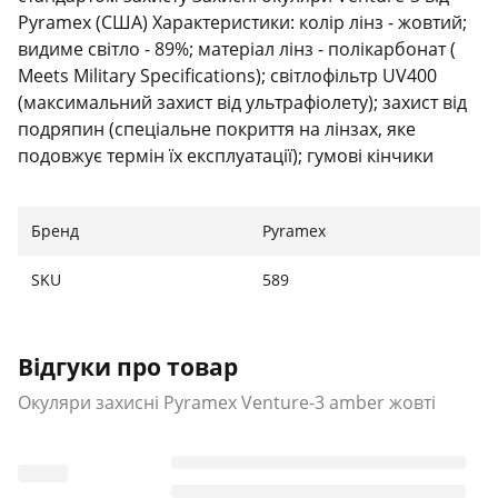
Pyramex (США) Характеристики: колір лінз - жовтий;
видиме світло - 89%; матеріал лінз - полікарбонат (
Meets Military Specifications); світлофільтр UV400
(максимальний захист від ультрафіолету); захист від
подряпин (спеціальне покриття на лінзах, яке
подовжує термін їх експлуатації); гумові кінчики
дужок; відмінний боковий захист. Особливості:
дужки регулюються по довжині ; на кінчиках дужок
Бренд
Pyramex
передбачені отвори для кріплення до аксесуарів;
м'які, регульовані, вентильовані носоупори;
SKU
589
перфорація у верхній частині оправи (додаткова
вентиляція). Відповідність міжнародним стандартам
безпеки: ANSI Z87.1 High Impact Requirements
Відгуки про товар
CAN/CSA Z94.3-07 CE EN166 Certified MIL-PRF 32432
Параметри: Товщина лінзи 2,3 мм Розмір оправи
Окуляри захисні Pyramex Venture-3 amber жовті
139,4 мм Розмір лінзи (діагональ/вертикаль) 82 x 46,6
мм Ширина моста 12,8 мм Вага 28 г Сфери
застосування: велосипедні окуляри окуляри для