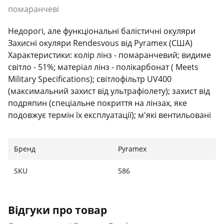
помаранчеві
Недорогі, але функціональні балістичні окуляри
Захисні окуляри Rendesvous від Pyramex (США)
Характеристики: колір лінз - помаранчевий; видиме
світло - 51%; матеріал лінз - полікарбонат ( Meets
Military Specifications); світлофільтр UV400
(максимальний захист від ультрафіолету); захист від
подряпин (спеціальне покриття на лінзах, яке
подовжує термін їх експлуатації); м'які вентильовані
носоупори; хороша оглядовість; хороший бічний
захист. Особливості: регулювання носоупорів;
Бренд
Pyramex
регулювання дужок по довжині; регулювання кута
нахилу дужок (дозволяє відрегулювати окуляри з
SKU
586
урахуванням індивідуальних анатомічних
особливостей); регульований кут атаки лінз
(дозволяє компенсувати зазори на обличчі, і
Відгуки про товар
забезпечити більш надійний захист від дрібних
фрагментів); Відповідність міжнародним стандартам