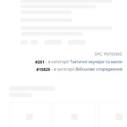
Rendezvous (orange)
SPC: P07939KE
- в категорії
Тактичні окуляри та маски
#251
- в категорії
Військове спорядження
#15825