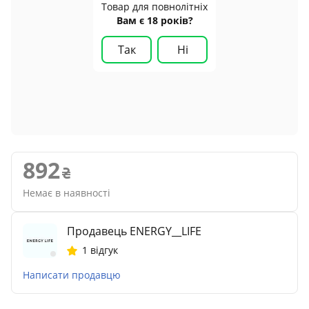
Товар для повнолітніх
Вам є 18 років?
Так
Ні
892
Немає в наявності
Продавець ENERGY__LIFE
1 відгук
Написати продавцю