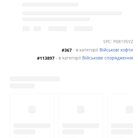
SPC: P08195YZ
- в категорії
Військові кофти
#367
- в категорії
Військове спорядження
#113897