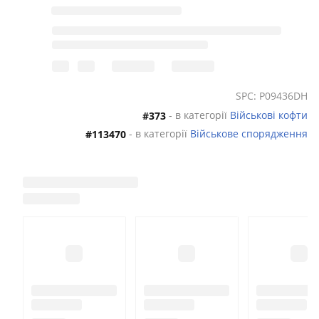
SPC: P09436DH
- в категорії
Військові кофти
#373
- в категорії
Військове спорядження
#113470