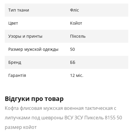
Назначения: для силовых структур
Тип ткани
Фліс
Материал: флис
Крой: приталенный
Цвет
Койот
Пол: мужской
Липучки под шевроны
Узоры и принты
Піксель
Цвет: койот
Сезон: всесезонный
Размер мужской одежды
50
Бренд
ББ
Международный
Размер
Ширина
Высота
размер
Украина
Гарантія
12 міс.
46
44-46 см
47 см
72 см
48
46-48 см
49 см
73 см
Відгуки про товар
50
48-50 см
51 см
74 см
Кофта флисовая мужская военная тактическая с
52
50-52 см
54 см
75 см
липучками под шевроны ВСУ ЗСУ Пиксель 8155 50
размер койот
54
52-54 см
56 см
76 см