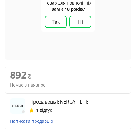
Товар для повнолітніх
Вам є 18 років?
Так
Ні
892
Немає в наявності
Продавець ENERGY__LIFE
1 відгук
Написати продавцю