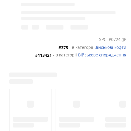
SPC: P07242JP
- в категорії
Військові кофти
#375
- в категорії
Військове спорядження
#113421