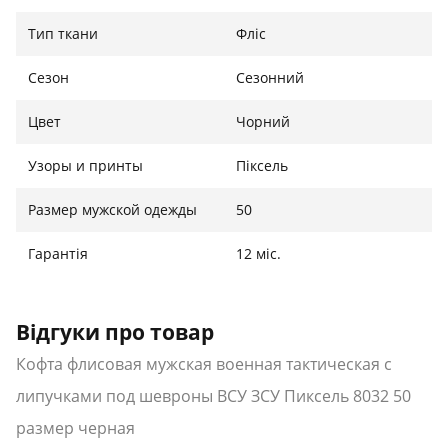
Назначения: для силовых структур
Тип ткани
Фліс
Материал: флис
Крой: приталенный
Сезон
Сезонний
Пол: мужской
Липучки под шевроны
Цвет
Чорний
Сезон: всесезонный
Узоры и принты
Піксель
Международный
Размер
Ширина
Высота
Размер мужской одежды
50
размер
Украина
Гарантія
46
44-46 см
12 міс.
47 см
72 см
48
46-48 см
49 см
73 см
Відгуки про товар
50
48-50 см
51 см
74 см
Кофта флисовая мужская военная тактическая с
52
50-52 см
54 см
75 см
липучками под шевроны ВСУ ЗСУ Пиксель 8032 50
54
52-54 см
56 см
76 см
размер черная
56
54-56 см
58 см
77 см