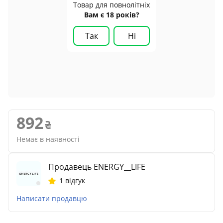
Товар для повнолітніх
Вам є 18 років?
Так
Ні
892
Немає в наявності
Продавець ENERGY__LIFE
1 відгук
Написати продавцю