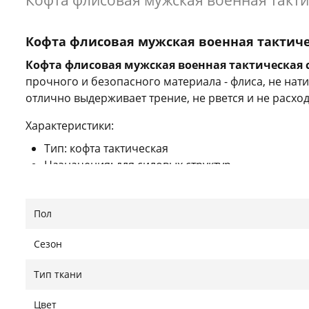
Кофта флисовая мужская военная такти
Кофта флисовая мужская военная тактиче
Кофта флисовая мужская военная тактическая 
прочного и безопасного материала - флиса, не нат
отлично выдерживает трение, не рвется и не расхо
Характеристики:
Тип: кофта тактическая
Назначения: для силовых структур
Материал: флис
Крой: приталенный
Пол
Пол: мужской
Липучки под шевроны
Сезон
Сезон: всесезонный
Тип ткани
Международный размер
Размер Украина
Ши
Цвет