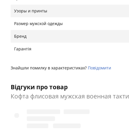
46
44-46 см
47
Узоры и принты
48
46-48 см
49
50
48-50 см
51
Размер мужской одежды
52
50-52 см
54
Бренд
54
52-54 см
56
Гарантія
56
54-56 см
58
Знайшли помилку в характеристиках?
Повідомити
Знайшли помилку?
Повідомити
Відгуки про товар
Кофта флисовая мужская военная такти