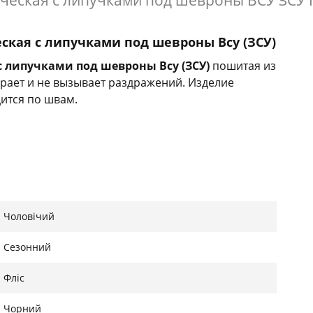
ческая с липучками под шевроны ВСУ ЗСУ 
ская с липучками под шевроны Всу (ЗСУ)
с липучками под шевроны Всу (ЗСУ
)
пошитая из
ирает и не вызывает раздражений. Изделие
дится по швам.
Чоловічий
Сезонний
Фліс
рина
Высота
Чорний