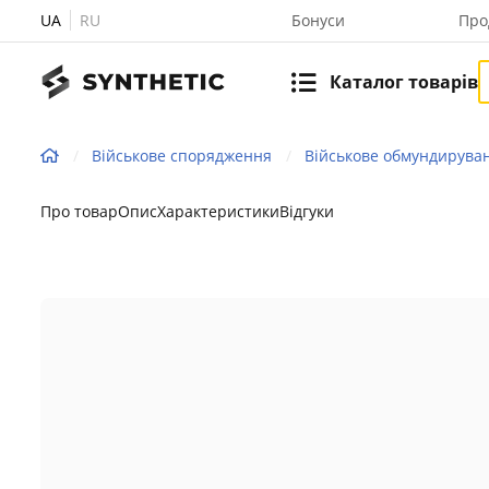
UA
RU
Бонуси
Про
Каталог товарів
Військове спорядження
Військове обмундирува
Про товар
Опис
Характеристики
Відгуки