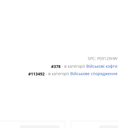
SPC: P09129HW
- в категорії
Військові кофти
#378
- в категорії
Військове спорядження
#113492