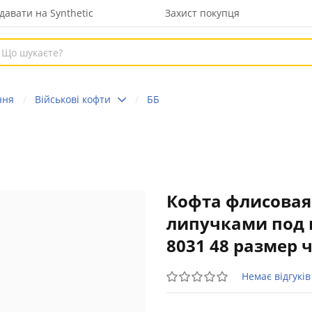
давати на Synthetic
Захист покупця
ння
Військові кофти
ББ
Кофта флисовая
липучками под 
8031 48 размер 
Немає відгуків