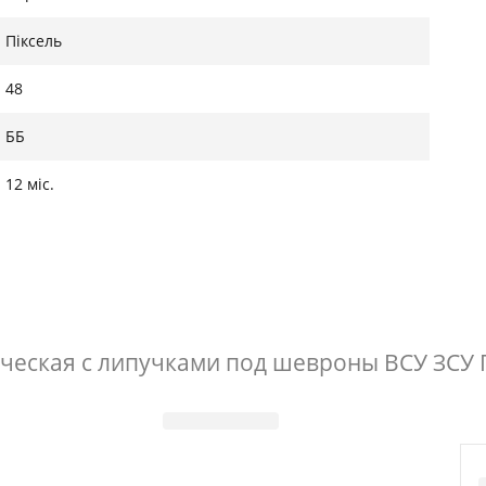
 см
72 см
Піксель
 см
73 см
 см
74 см
48
 см
75 см
ББ
 см
76 см
12 міс.
 см
77 см
ческая с липучками под шевроны ВСУ ЗСУ 