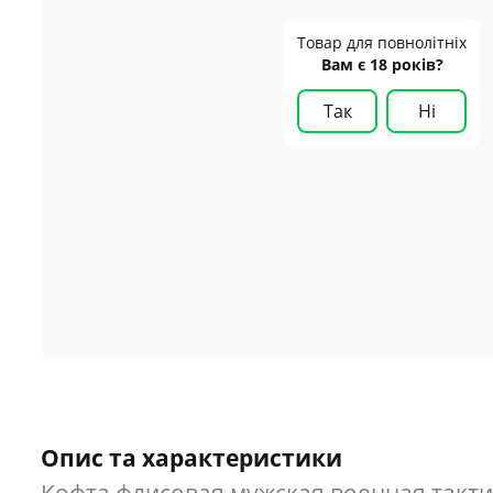
Товар для повнолітніх
Вам є 18 років?
Так
Ні
Опис та характеристики