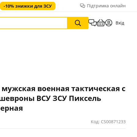
Підтримка онлайн
-10% знижки для ЗСУ
Вхід
 мужская военная тактическая с
шевроны ВСУ ЗСУ Пиксель
черная
Код: CS00871233