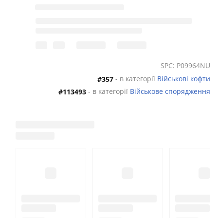
SPC: P09964NU
- в категорії
Військові кофти
#357
- в категорії
Військове спорядження
#113493