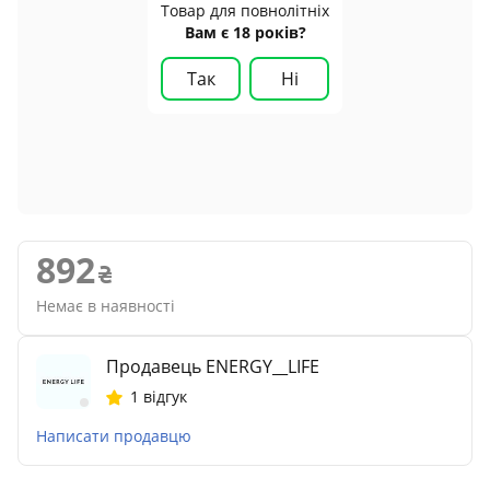
Товар для повнолітніх
Вам є 18 років?
Так
Ні
892
Немає в наявності
Продавець ENERGY__LIFE
1 відгук
Написати продавцю