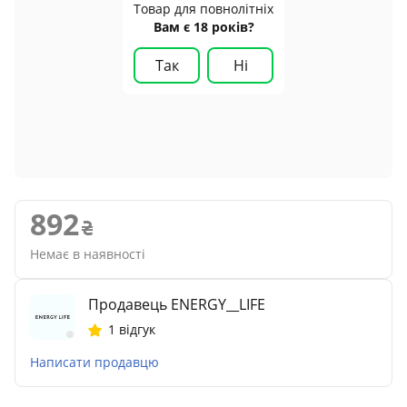
Товар для повнолітніх
Вам є 18 років?
Так
Ні
892
Немає в наявності
Продавець ENERGY__LIFE
1 відгук
Написати продавцю