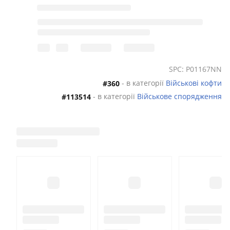
SPC: P01167NN
- в категорії
Військові кофти
#360
- в категорії
Військове спорядження
#113514