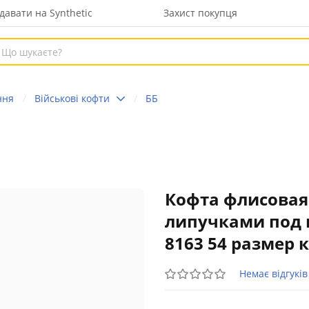
давати на Synthetic
Захист покупця
ння
Військові кофти
ББ
Кофта флисовая
липучками под 
8163 54 размер 
Немає відгуків