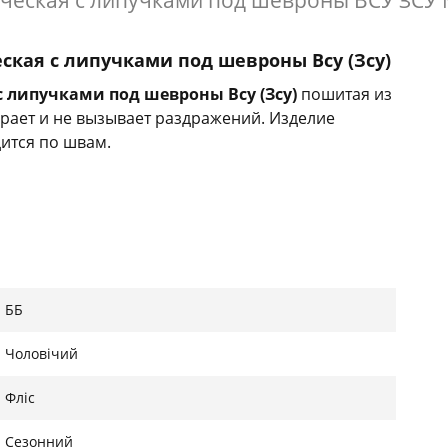
ческая с липучками под шевроны ВСУ ЗСУ 
ская с липучками под шевроны Всу (Зсу)
с липучками под шевроны Всу (Зсу)
пошитая из
ирает и не вызывает раздражений. Изделие
дится по швам.
ББ
Чоловічий
Фліс
рина
Высота
Сезонний