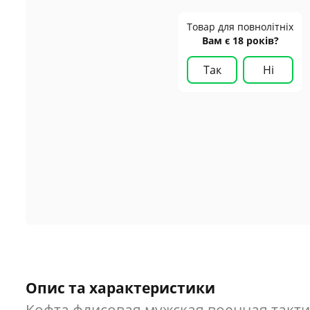
Товар для повнолітніх
Вам є 18 років?
Так
Ні
Опис та характеристики