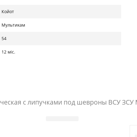
 см
72 см
Койот
 см
73 см
Мультикам
 см
74 см
54
 см
75 см
12 міс.
 см
76 см
 см
77 см
ческая с липучками под шевроны ВСУ ЗСУ 