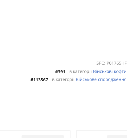
SPC: P01765HF
- в категорії
Військові кофти
#391
- в категорії
Військове спорядження
#113567