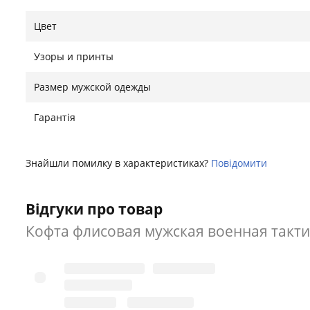
46
44-46 см
47
Цвет
48
46-48 см
49
Узоры и принты
50
48-50 см
51
Размер мужской одежды
52
50-52 см
54
Гарантія
54
52-54 см
56
56
54-56 см
58
Знайшли помилку в характеристиках?
Повідомити
Знайшли помилку?
Повідомити
Відгуки про товар
Кофта флисовая мужская военная такти