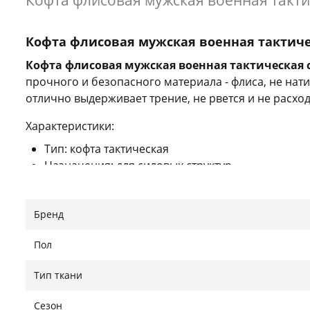
Кофта флисовая мужская военная такти
Кофта флисовая мужская военная тактиче
Кофта флисовая мужская военная тактическая 
прочного и безопасного материала - флиса, не нат
отлично выдерживает трение, не рвется и не расхо
Характеристики:
Тип: кофта тактическая
Назначения: для силовых структур
Материал: флис
Крой: приталенный
Бренд
Пол: мужской
Липучки под шевроны
Пол
Цвет: койот
Сезон: всесезонный
Тип ткани
Международный размер
Размер Украина
Ши
Сезон