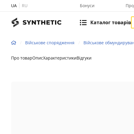
UA
RU
Бонуси
Про
Каталог товарів
Військове спорядження
Військове обмундирува
Про товар
Опис
Характеристики
Відгуки