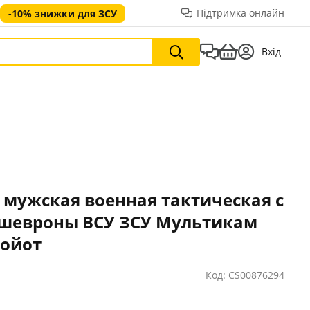
Підтримка онлайн
-10% знижки для ЗСУ
Вхід
 мужская военная тактическая с
шевроны ВСУ ЗСУ Мультикам
койот
Код: CS00876294