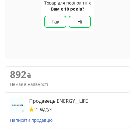
Товар для повнолітніх
Вам є 18 років?
Так
Ні
892
Немає в наявності
Продавець ENERGY__LIFE
1 відгук
Написати продавцю