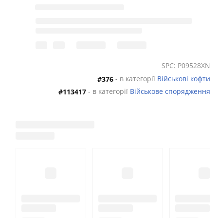
SPC: P09528XN
- в категорії
Військові кофти
#376
- в категорії
Військове спорядження
#113417