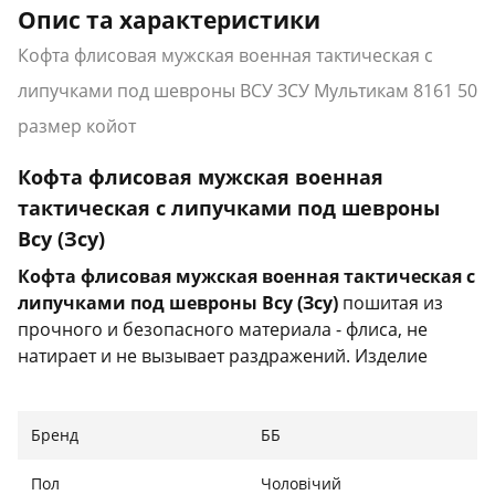
Опис та характеристики
Кофта флисовая мужская военная тактическая с
липучками под шевроны ВСУ ЗСУ Мультикам 8161 50
размер койот
Кофта флисовая мужская военная
тактическая с липучками под шевроны
Всу (Зсу)
Кофта флисовая мужская военная тактическая с
липучками под шевроны Всу (Зсу)
пошитая из
прочного и безопасного материала - флиса, не
натирает и не вызывает раздражений. Изделие
отлично выдерживает трение, не рвется и не
расходится по швам.
Бренд
ББ
Характеристики:
Пол
Чоловічий
Тип: кофта тактическая