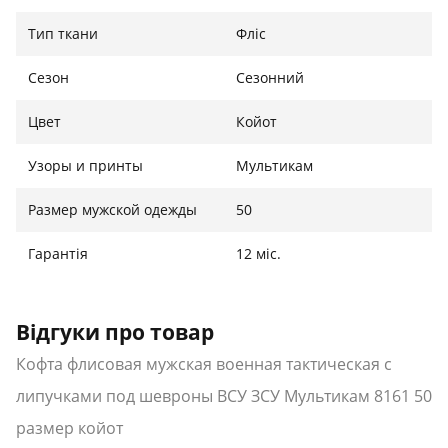
Назначения: для силовых структур
Тип ткани
Фліс
Материал: флис
Крой: приталенный
Сезон
Сезонний
Пол: мужской
Липучки под шевроны
Цвет
Койот
Цвет: койот
Сезон: всесезонный
Узоры и принты
Мультикам
Размер мужской одежды
50
Международный
Размер
Ширина
Высота
размер
Украина
Гарантія
12 міс.
46
44-46 см
47 см
72 см
48
46-48 см
49 см
73 см
Відгуки про товар
50
48-50 см
51 см
74 см
Кофта флисовая мужская военная тактическая с
52
50-52 см
54 см
75 см
липучками под шевроны ВСУ ЗСУ Мультикам 8161 50
размер койот
54
52-54 см
56 см
76 см