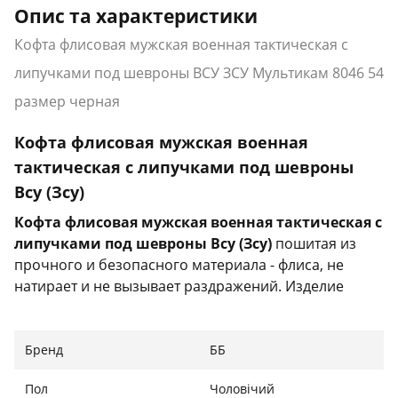
Опис та характеристики
Кофта флисовая мужская военная тактическая с
липучками под шевроны ВСУ ЗСУ Мультикам 8046 54
размер черная
Кофта флисовая мужская военная
тактическая с липучками под шевроны
Всу (Зсу)
Кофта флисовая мужская военная тактическая с
липучками под шевроны Всу (Зсу)
пошитая из
прочного и безопасного материала - флиса, не
натирает и не вызывает раздражений. Изделие
отлично выдерживает трение, не рвется и не
расходится по швам.
Бренд
ББ
Характеристики:
Пол
Чоловічий
Тип: кофта тактическая