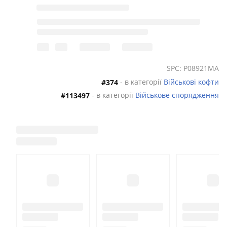
SPC: P08921MA
- в категорії
Військові кофти
#374
- в категорії
Військове спорядження
#113497