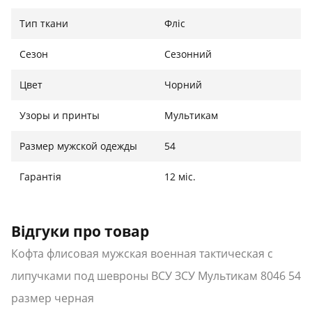
Назначения: для силовых структур
Тип ткани
Фліс
Материал: флис
Крой: приталенный
Сезон
Сезонний
Пол: мужской
Липучки под шевроны
Цвет
Чорний
Сезон: всесезонный
Узоры и принты
Мультикам
Международный
Размер
Ширина
Высота
Размер мужской одежды
54
размер
Украина
Гарантія
46
44-46 см
12 міс.
47 см
72 см
48
46-48 см
49 см
73 см
Відгуки про товар
50
48-50 см
51 см
74 см
Кофта флисовая мужская военная тактическая с
52
50-52 см
54 см
75 см
липучками под шевроны ВСУ ЗСУ Мультикам 8046 54
54
52-54 см
56 см
76 см
размер черная
56
54-56 см
58 см
77 см