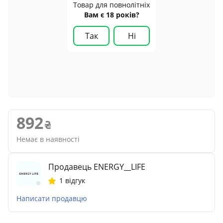
Товар для повнолітніх
Вам є 18 років?
Так
Ні
892
Немає в наявності
Продавець ENERGY__LIFE
1 відгук
Написати продавцю