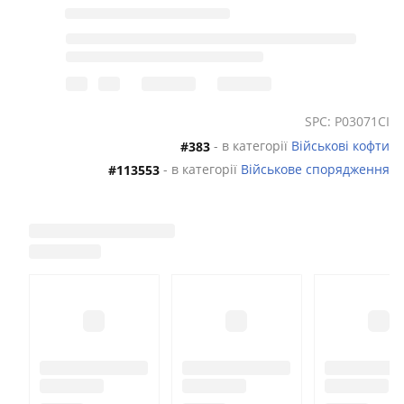
SPC: P03071CI
- в категорії
Військові кофти
#383
- в категорії
Військове спорядження
#113553