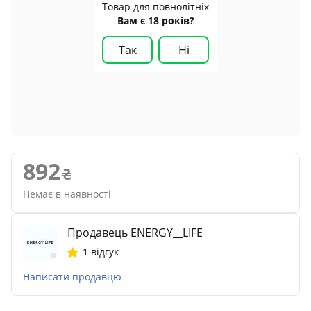
Товар для повнолітніх
Вам є 18 років?
Так
Ні
892
Немає в наявності
Продавець ENERGY__LIFE
1 відгук
Написати продавцю