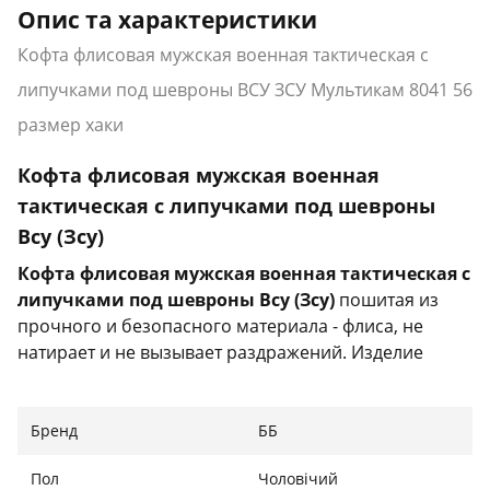
Опис та характеристики
Кофта флисовая мужская военная тактическая с
липучками под шевроны ВСУ ЗСУ Мультикам 8041 56
размер хаки
Кофта флисовая мужская военная
тактическая с липучками под шевроны
Всу (Зсу)
Кофта флисовая мужская военная тактическая с
липучками под шевроны Всу (Зсу)
пошитая из
прочного и безопасного материала - флиса, не
натирает и не вызывает раздражений. Изделие
отлично выдерживает трение, не рвется и не
расходится по швам.
Бренд
ББ
Характеристики:
Пол
Чоловічий
Тип: кофта тактическая