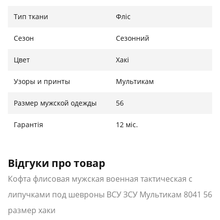
Назначения: для силовых структур
Тип ткани
Фліс
Материал: флис
Крой: приталенный
Сезон
Сезонний
Пол: мужской
Липучки под шевроны
Цвет
Хакі
Сезон: всесезонный
Узоры и принты
Мультикам
Международный
Размер
Ширина
Высота
Размер мужской одежды
56
размер
Украина
Гарантія
46
44-46 см
12 міс.
47 см
72 см
48
46-48 см
49 см
73 см
Відгуки про товар
50
48-50 см
51 см
74 см
Кофта флисовая мужская военная тактическая с
52
50-52 см
54 см
75 см
липучками под шевроны ВСУ ЗСУ Мультикам 8041 56
54
52-54 см
56 см
76 см
размер хаки
56
54-56 см
58 см
77 см