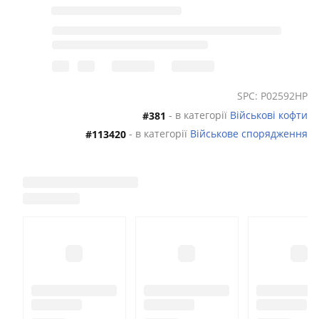
SPC: P02592HP
- в категорії
Військові кофти
#381
- в категорії
Військове спорядження
#113420