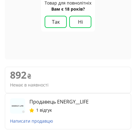
Товар для повнолітніх
Вам є 18 років?
Так
Ні
892
Немає в наявності
Продавець ENERGY__LIFE
1 відгук
Написати продавцю