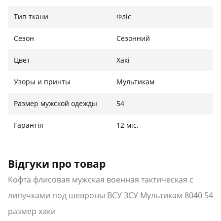
Назначения: для силовых структур
Тип ткани
Фліс
Материал: флис
Крой: приталенный
Сезон
Сезонний
Пол: мужской
Липучки под шевроны
Цвет
Хакі
Сезон: всесезонный
Узоры и принты
Мультикам
Международный
Размер
Ширина
Высота
Размер мужской одежды
54
размер
Украина
Гарантія
46
44-46 см
12 міс.
47 см
72 см
48
46-48 см
49 см
73 см
Відгуки про товар
50
48-50 см
51 см
74 см
Кофта флисовая мужская военная тактическая с
52
50-52 см
54 см
75 см
липучками под шевроны ВСУ ЗСУ Мультикам 8040 54
54
52-54 см
56 см
76 см
размер хаки
56
54-56 см
58 см
77 см