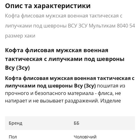
Опис та характеристики
Кофта флисовая мужская военная тактическая с
липучками под шевроны ВСУ ЗСУ Мультикам 8040 54
размер хаки
Кофта флисовая мужская военная
тактическая с липучками под шевроны
Всу (Зсу)
Кофта флисовая мужская военная тактическая с
липучками под шевроны Всу (Зсу)
пошитая из
прочного и безопасного материала - флиса, не
натирает и не вызывает раздражений. Изделие
отлично выдерживает трение, не рвется и не
расходится по швам.
Бренд
ББ
Характеристики:
Пол
Чоловічий
Тип: кофта тактическая