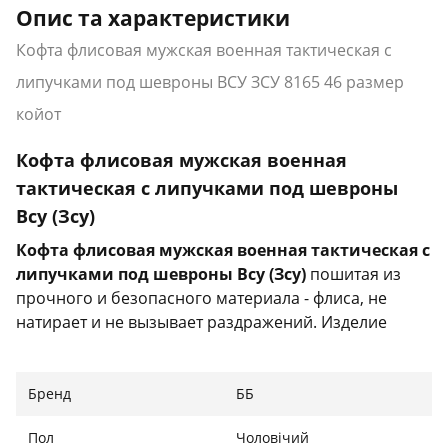
Опис та характеристики
Кофта флисовая мужская военная тактическая с
липучками под шевроны ВСУ ЗСУ 8165 46 размер
койот
Кофта флисовая мужская военная
тактическая с липучками под шевроны
Всу (Зсу)
Кофта флисовая мужская военная тактическая с
липучками под шевроны Всу (Зсу)
пошитая из
прочного и безопасного материала - флиса, не
натирает и не вызывает раздражений. Изделие
отлично выдерживает трение, не рвется и не
расходится по швам.
Бренд
ББ
Характеристики:
Пол
Чоловічий
Тип: кофта тактическая