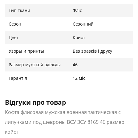
Назначения: для силовых структур
Тип ткани
Фліс
Материал: флис
Крой: приталенный
Сезон
Сезонний
Пол: мужской
Липучки под шевроны
Цвет
Койот
Цвет: койот
Сезон: всесезонный
Узоры и принты
Без зразків і друку
Размер мужской одежды
46
Международный
Размер
Ширина
Высота
размер
Украина
Гарантія
12 міс.
46
44-46 см
47 см
72 см
48
46-48 см
49 см
73 см
Відгуки про товар
50
48-50 см
51 см
74 см
Кофта флисовая мужская военная тактическая с
52
50-52 см
54 см
75 см
липучками под шевроны ВСУ ЗСУ 8165 46 размер
койот
54
52-54 см
56 см
76 см