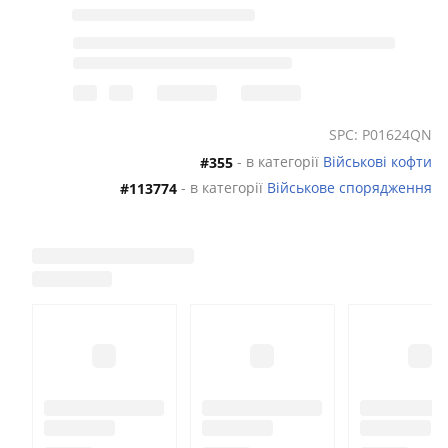
SPC: P01624QN
- в категорії
Військові кофти
#355
- в категорії
Військове спорядження
#113774