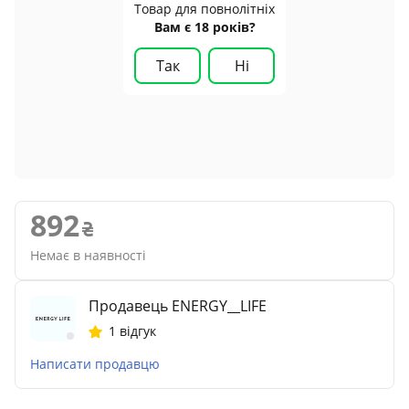
Товар для повнолітніх
Вам є 18 років?
Так
Ні
892
Немає в наявності
Продавець ENERGY__LIFE
1 відгук
Написати продавцю