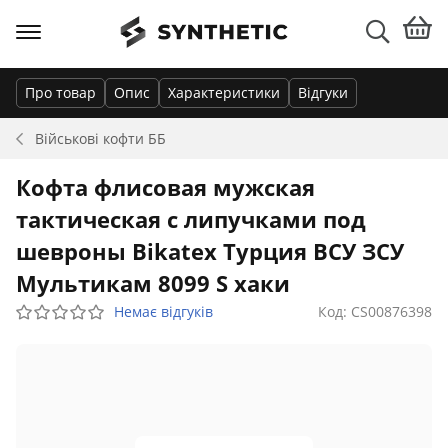
Про товар
Опис
Характеристики
Відгуки
Військові кофти
ББ
Кофта флисовая мужская
тактическая с липучками под
шевроны Bikatex Турция ВСУ ЗСУ
Мультикам 8099 S хаки
Немає відгуків
Код: CS00876398