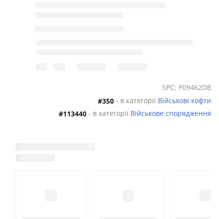
SPC: P09462DB
- в категорії
Військові кофти
#350
- в категорії
Військове спорядження
#113440