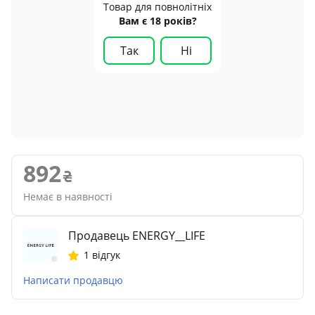
Товар для повнолітніх
Вам є 18 років?
Так
Ні
892
Немає в наявності
Продавець ENERGY__LIFE
1 відгук
Написати продавцю