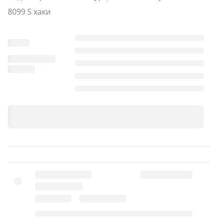
XXL
52-54 см
56 см
76 см
8099 S хаки