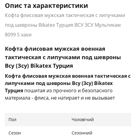
Опис та характеристики
Кофта флисовая мужская тактическая с липучками
под шевроны Bikatex Турция ВСУ ЗСУ Мультикам
8099 S хаки
Кофта флисовая мужская военная
тактическая с липучками под шевроны
Всу (Зсу) Bikatex Турция
Кофта флисовая мужская военная тактическая с
липучками под шевроны Всу (Зсу) Bikatex
Турция
пошитая из прочного и безопасного
материала - флиса, не натирает и не вызывает
раздражений. Изделие отлично выдерживает
трение, не рвется и не расходится по швам.
Пол
Чоловічий
Характеристики:
Сезон
Сезонний
Тип: кофта тактическая