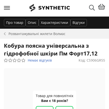
Про товар
Опис
Характеристики
Відгуки
Розвантажувальні жилети
Волмас
Кобура поясна універсальна з
гідрофобної шкіри Пм Форт17,12
Немає відгуків
Код: CS906GR55
Товар для повнолітніх
Вам є 18 років?