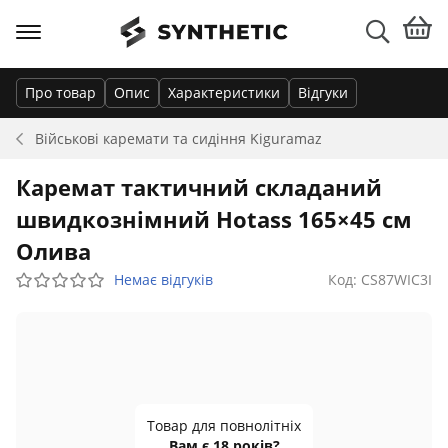
Про товар
Опис
Характеристики
Відгуки
Військові каремати та сидіння
Kiguramaz
Каремат тактичний складаний
швидкознімний Hotass 165×45 см
Олива
Немає відгуків
Код: CS87WIC3I
Товар для повнолітніх
Вам є 18 років?