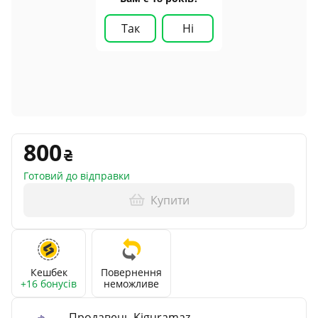
Так
Ні
800
Готовий до відправки
Купити
Кешбек
Повернення
+16 бонусів
неможливе
Продавець Kiguramaz