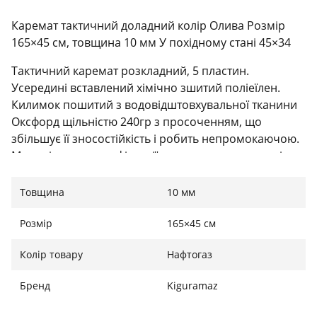
Каремат тактичний доладний колір Олива Розмір
165×45 см, товщина 10 мм У похідному стані 45×34
Тактичний каремат розкладний, 5 пластин.
Усередині вставлений хімічно зшитий поліеїлен.
Килимок пошитий з водовідштовхувальної тканини
Оксфорд щільністю 240гр з просоченням, що
збільшує її зносостійкість і робить непромокаючою.
Має кріплення для фіксації на тактичному ремені.
Фіксується фастекс.
Товщина
10 мм
Розмір
165×45 см
Колір товару
Нафтогаз
Бренд
Kiguramaz