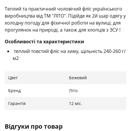
Теплий та практичний чоловічий фліс українського
виробництва від ТМ "ЛІТО". Підійде як 2й шар одягу у
холодну погоду для фізичної роботи на вулиці, для
прогулянок на природі, а також для хлопців з ЗСУ !
Особливості та характеристики
теплий товстий фліс на зиму, щільність 240-260 г/
м2
блискавка на всю довжину
Цвет
Бежевий
2 кармани
Бренд
Літо
колір Койот, підійде до форми ЗСУ
Гарантія
12 міс.
Відгуки про товар