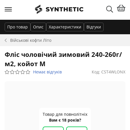
Про товар
Опис
Характеристики
Відгуки
Військові кофти
Літо
Фліс чоловічий зимовий 240-260г/
м2, койот M
Немає відгуків
Код: CST4WLONX
Товар для повнолітніх
Вам є 18 років?