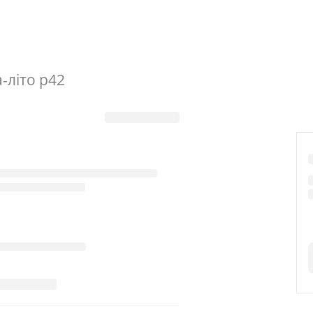
rdura
-літо р42