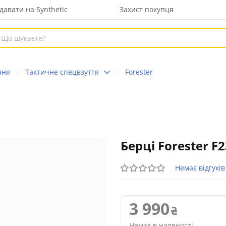
давати на Synthetic
Захист покупця
ння
Тактичне спецвзуття
Forester
Берці Forester F
Немає відгуків
3 990
Немає в наявності