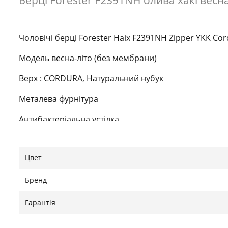
Берці Forester F2391NH олива хакі весна
Чоловічі берці Forester Haix F2391NH Zipper YKK Co
Модель весна-літо (без мембрани)
Верх : CORDURA, Натуральний нубук
Металева фурнітура
Антибактеріальна устілка
Підошва термогума (прилив)
Цвет
Устілка
42-27,5см
Бренд
43-28,0см
Гарантія
44-28,5см