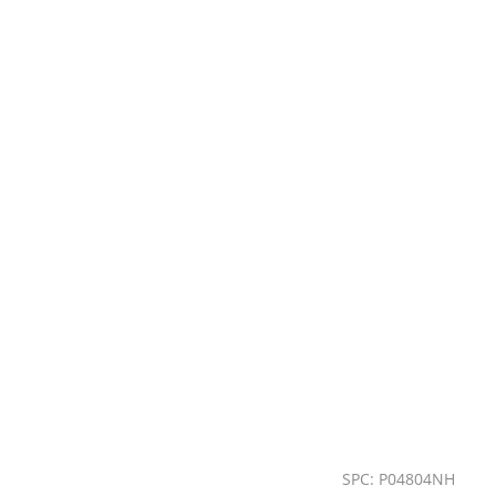
SPC: P04804NH