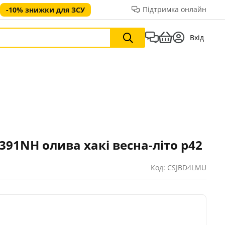
Підтримка онлайн
-10% знижки для ЗСУ
Вхід
2391NH олива хакі весна-літо р42
Код: CSJBD4LMU