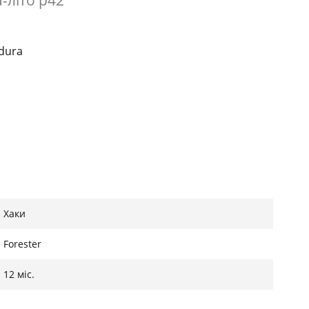
-літо р42
rdura
Хаки
Forester
12 міс.