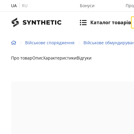
UA
RU
Бонуси
Про
Каталог товарів
Військове спорядження
Військове обмундирува
Про товар
Опис
Характеристики
Відгуки