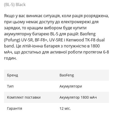
(BL-5) Black
Якщо у вас виникає ситуація, коли рація розряджена,
при цьому немає доступу до електромережі для
зарядки, то кращим вибором буде купити
акумуляторну батарею BL-5 для рацій: Baofeng
(Pofung) UV-5R, BF-F8+, UV-5RE і Kenwood TK-F8 dual
band. Це літій-іонна батарея з потужністю в 1800
мАч, що достатньо для активної роботи протягом 6-8
годин.
Додаткова батарея для рації вийде в будь-який час.
Про акумулятор позитивно відреагують туристи,
Бренд
BaoFeng
фанати активних видів спорту, мисливці і рибалки,
співробітники охоронних служб.
Тип
Акумулятори
Комплект поставки
Акумулятор 1800 мАч
Гарантія
12 міс.