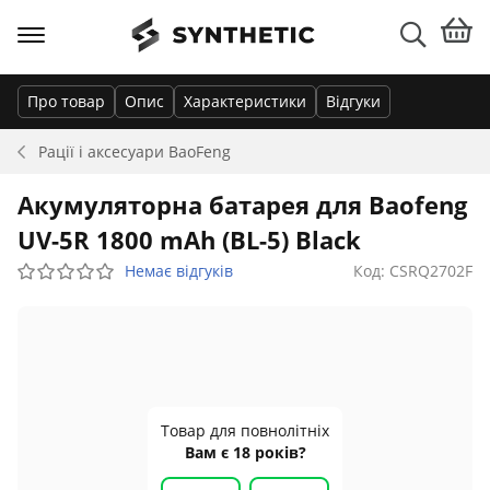
Про товар
Опис
Характеристики
Відгуки
Рації і аксесуари
BaoFeng
Акумуляторна батарея для Baofeng
UV-5R 1800 mAh (BL-5) Black
Немає відгуків
Код: CSRQ2702F
Товар для повнолітніх
Вам є 18 років?