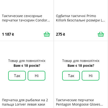
Тактические сенсорные
Одбитки тактичні Primo
перчатки тачскрин Condor
Killork безспальні розміри L
Shooter Glove 228 Medium
Army Green
Sage Зелений
1 187
275
Товар для повнолітніх
Товар для повнолітніх
Вам є 18 років?
Вам є 18 років?
Так
Ні
Так
Ні
Перчатка для рыбалки на 2
Тактические перчатки
пальца Loriver левая хаки
Pentagon Mongoose Gloves