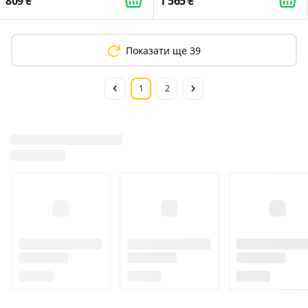
809
1 565
Показати ще 39
1
2