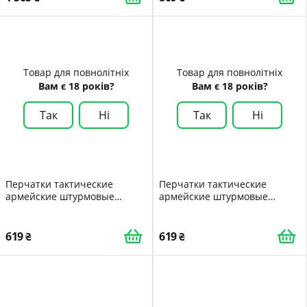
Товар для повнолітніх
Товар для повнолітніх
Вам є 18 років?
Вам є 18 років?
Так
Ні
Так
Ні
Перчатки тактические
Перчатки тактические
армейские штурмовые
армейские штурмовые
походные военные с
походные военные с
вставками летние беспалые
вставками летние беспалые
дышащие L PS
дышащие XL PS
619
619