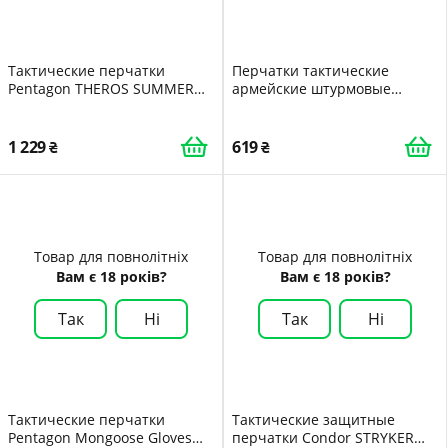
Тактические перчатки
Перчатки тактические
Pentagon THEROS SUMMER
армейские штурмовые
GLOVES P20028 XXX-Large
походные военные с
Чорний
вставками летние беспалые
дыщащие L PS
1 229
619
Товар для повнолітніх
Товар для повнолітніх
Вам є 18 років?
Вам є 18 років?
Так
Ні
Так
Ні
Тактические перчатки
Тактические защитные
Pentagon Mongoose Gloves
перчатки Condor STRYKER