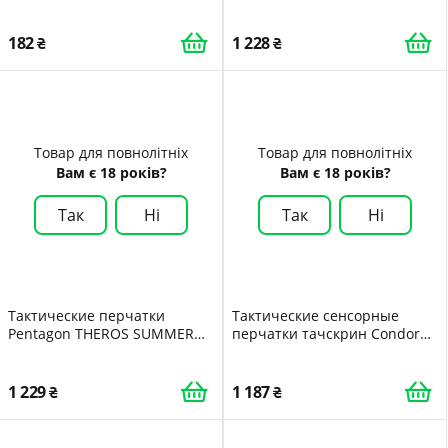
P20025 X-Large Олива Olive
182
1 228
Товар для повнолітніх
Товар для повнолітніх
Вам є 18 років?
Вам є 18 років?
Так
Ні
Так
Ні
Тактические перчатки
Тактические сенсорные
Pentagon THEROS SUMMER
перчатки тачскрин Condor
GLOVES P20028 Medium
Shooter Glove 228 Medium
Чорний
Чорний
1 229
1 187