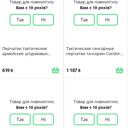
Товар для повнолітніх
Товар для повнолітніх
Вам є 18 років?
Вам є 18 років?
Так
Ні
Так
Ні
Перчатки тактические
Тактические сенсорные
армейские штурмовые
перчатки тачскрин Condor
походные военные с
Shooter Glove 228 Large Sage
вставками летние беспалые
Зелений
дышащие XL PS
619
1 187
Товар для повнолітніх
Товар для повнолітніх
Вам є 18 років?
Вам є 18 років?
Так
Ні
Так
Ні