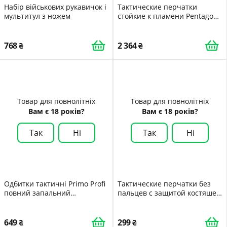
Набір військових рукавичок і
Тактические перчатки
мультитул з ножем
стойкие к пламени Pentagon
Storm Gloves P20021 Medium
Чорний
768
2 364
Товар для повнолітніх
Товар для повнолітніх
Вам є 18 років?
Вам є 18 років?
Так
Ні
Так
Ні
Одбитки тактичні Primo Profi
Тактические перчатки без
повний запальний
пальцев с защитой костяшек
сенсорний розмір L Khaki
Adventure L хаки
649
299