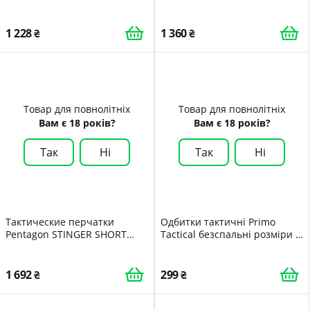
P20025 Medium Олива Olive
PADDED KNUCKLE GLOVE 226
Medium Sage Зелений
1 228
1 360
Товар для повнолітніх
Товар для повнолітніх
Вам є 18 років?
Вам є 18 років?
Так
Ні
Так
Ні
Тактические перчатки
Одбитки тактичні Primo
Pentagon STINGER SHORT
Tactical безспальні розміри L
P20008-SH Large Чорний
Sand
1 692
299