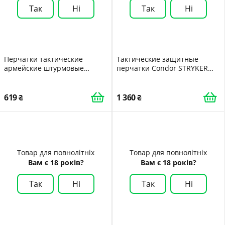
Так
Ні
Так
Ні
Перчатки тактические
Тактические защитные
армейские штурмовые
перчатки Condor STRYKER
походные военные с
PADDED KNUCKLE GLOVE 226
вставками летние беспалые
Medium Тан Tan
дышащие XL PS
619
1 360
Товар для повнолітніх
Товар для повнолітніх
Вам є 18 років?
Вам є 18 років?
Так
Ні
Так
Ні