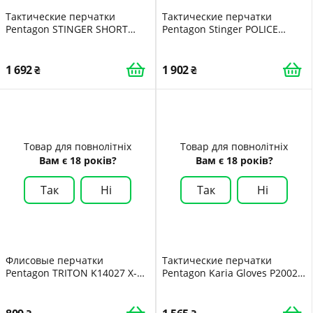
Тактические перчатки
Тактические перчатки
Pentagon STINGER SHORT
Pentagon Stinger POLICE
P20008-SH X-Large Чорний
Gloves P20008 Small Чорний
1 692
1 902
Товар для повнолітніх
Товар для повнолітніх
Вам є 18 років?
Вам є 18 років?
Так
Ні
Так
Ні
Флисовые перчатки
Тактические перчатки
Pentagon TRITON K14027 X-
Pentagon Karia Gloves P20027
Large/XX-Large Олива Olive
Large Чорний