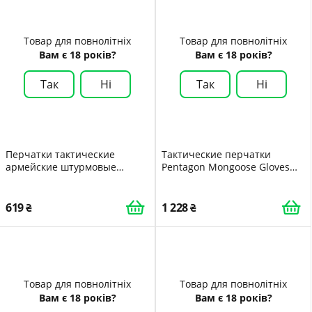
Товар для повнолітніх
Товар для повнолітніх
Вам є 18 років?
Вам є 18 років?
Так
Ні
Так
Ні
Перчатки тактические
Тактические перчатки
армейские штурмовые
Pentagon Mongoose Gloves
походные военные с
P20025 X-Large Койот Coyote
вставками летние беспалые
дышащие L PS
619
1 228
Товар для повнолітніх
Товар для повнолітніх
Вам є 18 років?
Вам є 18 років?