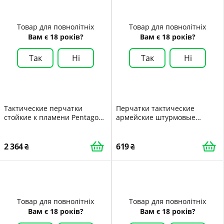
Товар для повнолітніх
Товар для повнолітніх
Вам є 18 років?
Вам є 18 років?
Так
Ні
Так
Ні
Тактические перчатки
Перчатки тактические
стойкие к пламени Pentagon
армейские штурмовые
Storm Gloves P20021 Medium
походные военные с
Олива Olive
вставками летние беспалые
дышащие L PS
2 364
619
Товар для повнолітніх
Товар для повнолітніх
Вам є 18 років?
Вам є 18 років?