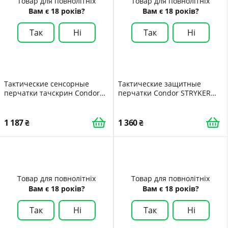
Товар для повнолітніх
Товар для повнолітніх
Вам є 18 років?
Вам є 18 років?
Так
Ні
Так
Ні
Тактические сенсорные
Тактические защитные
перчатки тачскрин Condor
перчатки Condor STRYKER
Shooter Glove 228 Medium
PADDED KNUCKLE GLOVE 226
Тан Tan
Large Чорний
1 187
1 360
Товар для повнолітніх
Товар для повнолітніх
Вам є 18 років?
Вам є 18 років?
Так
Ні
Так
Ні