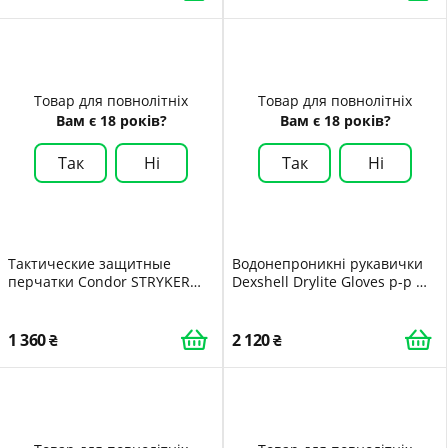
Товар для повнолітніх
Товар для повнолітніх
Вам є 18 років?
Вам є 18 років?
Так
Ні
Так
Ні
Тактические защитные
Водонепроникні рукавички
перчатки Condor STRYKER
Dexshell Drylite Gloves р-р M
PADDED KNUCKLE GLOVE 226
чорний
Small Чорний
1 360
2 120