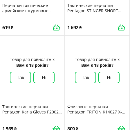
Перчатки тактические
Тактические перчатки
армейские штурмовые
Pentagon STINGER SHORT
походные военные с
P20008-SH Small Чорний
вставками летние беспалые
дышащие L PS
619
1 692
Товар для повнолітніх
Товар для повнолітніх
Вам є 18 років?
Вам є 18 років?
Так
Ні
Так
Ні
Тактические перчатки
Флисовые перчатки
Pentagon Karia Gloves P20027
Pentagon TRITON K14027 X-
X-Large Олива Olive
Small/Small Чорний
1 565
809