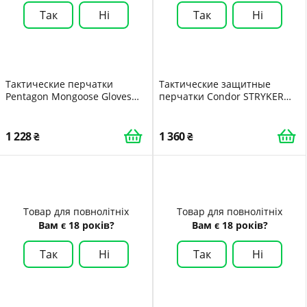
Так
Ні
Так
Ні
Тактические перчатки
Тактические защитные
Pentagon Mongoose Gloves
перчатки Condor STRYKER
P20025 XX-Large Олива Olive
PADDED KNUCKLE GLOVE 226
X-Large Чорний
1 228
1 360
Товар для повнолітніх
Товар для повнолітніх
Вам є 18 років?
Вам є 18 років?
Так
Ні
Так
Ні