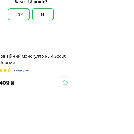
Вам є 18 років?
Так
Ні
овізійний монокуляр FLIR Scout
 Чорний
5 відгуків
 499