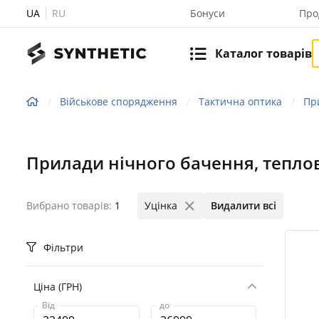
UA
RU
Бонуси
Про
Каталог товарів
Військове спорядження
Тактична оптика
Пр
Прилади нічного бачення, тепло
Вибрано товарів:
1
Уцінка
Видалити всі
Фільтри
Ціна (ГРН)
Від
до