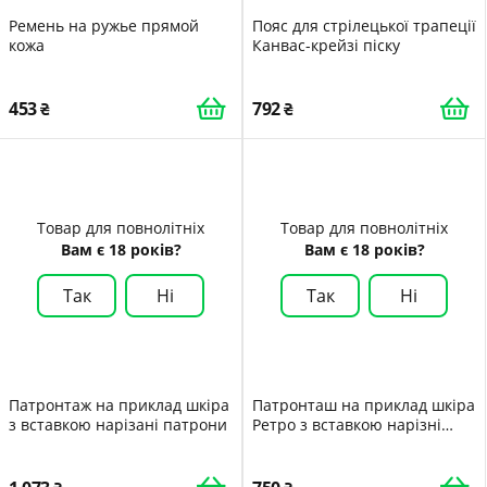
Ремень на ружье прямой
Пояс для стрілецької трапеції
кожа
Канвас-крейзі піску
453
792
Товар для повнолітніх
Товар для повнолітніх
Вам є 18 років?
Вам є 18 років?
Так
Ні
Так
Ні
Патронтаж на приклад шкіра
Патронташ на приклад шкіра
з вставкою нарізані патрони
Ретро з вставкою нарізні
патрони 7,62