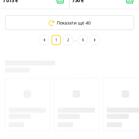
1 073
750
Показати ще 40
1
2
6
...