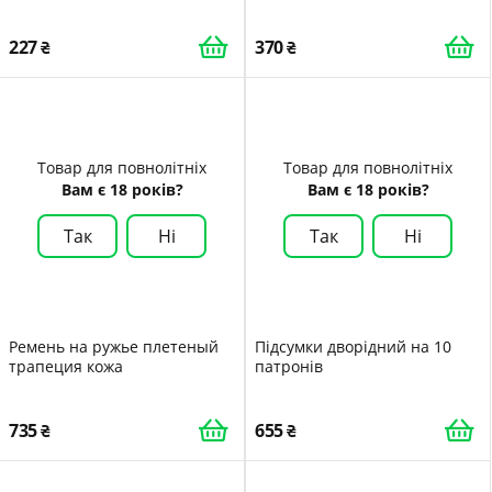
коричневий
227
370
Товар для повнолітніх
Товар для повнолітніх
Вам є 18 років?
Вам є 18 років?
Так
Ні
Так
Ні
Ремень на ружье плетеный
Підсумки дворідний на 10
трапеция кожа
патронів
735
655