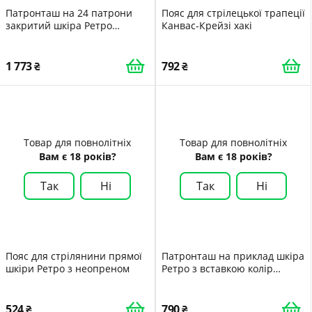
Патронташ на 24 патрони
Пояс для стрілецької трапеції
закритий шкіра Ретро
Канвас-Крейзі хакі
коричневий
1 773
792
Товар для повнолітніх
Товар для повнолітніх
Вам є 18 років?
Вам є 18 років?
Так
Ні
Так
Ні
Пояс для стрілянини прямої
Патронташ на приклад шкіра
шкіри Ретро з неопреном
Ретро з вставкою колір
коричневий
524
790