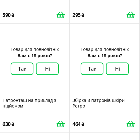
чорний
Преміум-дуб
590
295
Товар для повнолітніх
Товар для повнолітніх
Вам є 18 років?
Вам є 18 років?
Так
Ні
Так
Ні
Патронташ на приклад з
Збірка 8 патронів шкіри
підйомом
Ретро
630
464