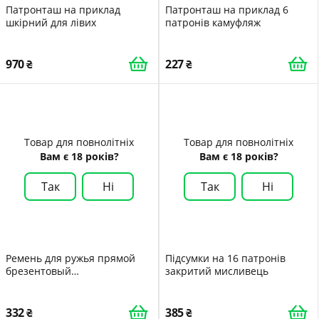
Патронташ на приклад
Патронташ на приклад 6
шкірний для лівих
патронів камуфляж
970
227
Товар для повнолітніх
Товар для повнолітніх
Вам є 18 років?
Вам є 18 років?
Так
Ні
Так
Ні
Ремень для ружья прямой
Підсумки на 16 патронів
брезентовый
закритий мисливець
комбинированный с кожей
332
385