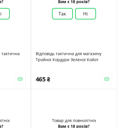
в?
Вам є 18 років?
і
Так
Ні
 тактична
Відповідь тактична для магазину
Тройної Кордури Зеленої Койот
465
ітніх
Товар для повнолітніх
в?
Вам є 18 років?