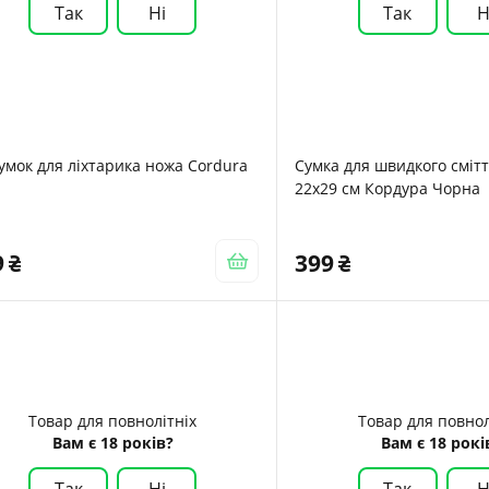
Так
Ні
Так
Н
умок для ліхтарика ножа Cordura
Сумка для швидкого смітт
22х29 см Кордура Чорна
9
399
Товар для повнолітніх
Товар для повнол
Вам є 18 років?
Вам є 18 рокі
Так
Ні
Так
Н