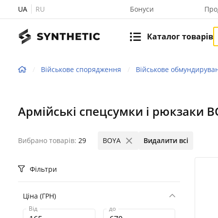
UA
RU
Бонуси
Про
Каталог товарів
Військове спорядження
Військове обмундирува
Армійські спецсумки і рюкзаки 
Вибрано товарів:
29
BOYA
Видалити всі
Фільтри
Ціна (ГРН)
Від
до