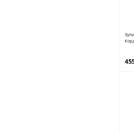
Зупи
Корд
45