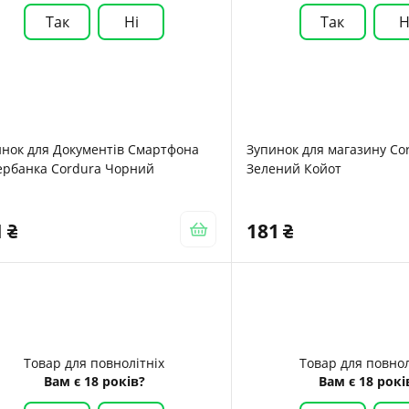
Так
Ні
Так
Н
инок для Документів Смартфона
Зупинок для магазину Co
ербанка Cordura Чорний
Зелений Койот
1
181
Товар для повнолітніх
Товар для повнол
Вам є 18 років?
Вам є 18 рокі