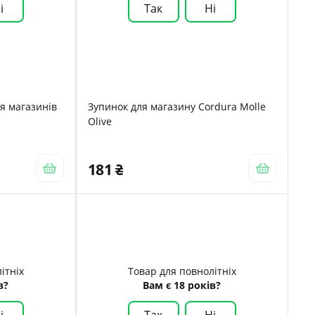
і
Так
Ні
я магазинів
Зупинок для магазину Cordura Molle
Olive
181
ітніх
Товар для повнолітніх
в?
Вам є 18 років?
і
Так
Ні