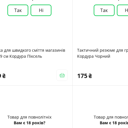
Так
Ні
Так
Н
а для швидкого сміття магазинів
Тактичний резюме для г
9 см Кордура Піксель
Кордура Чорний
9
175
Товар для повнолітніх
Товар для повнол
Вам є 18 років?
Вам є 18 рокі