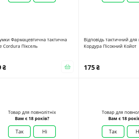
сумки Фармацевтична тактична
Відповідь тактичний для
e Cordura Піксель
Кордура Пісокний Койот
9
175
Товар для повнолітніх
Товар для повнол
Вам є 18 років?
Вам є 18 рокі
Так
Ні
Так
Н