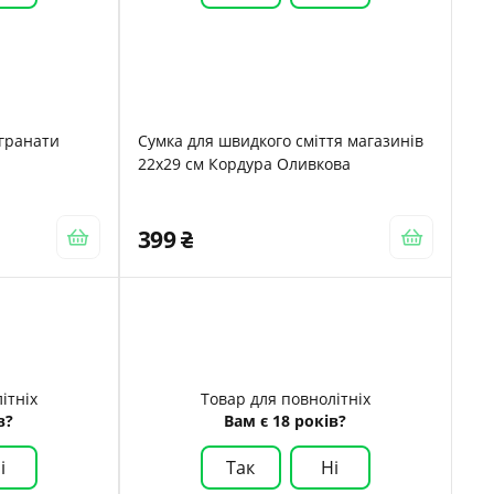
 гранати
Сумка для швидкого сміття магазинів
22х29 см Кордура Оливкова
399
ітніх
Товар для повнолітніх
в?
Вам є 18 років?
і
Так
Ні