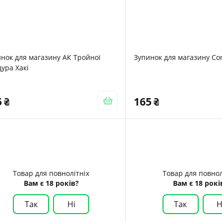
нок для магазину АК Тройної
Зупинок для магазину Co
ура Хакі
5
165
Товар для повнолітніх
Товар для повнол
Вам є 18 років?
Вам є 18 рокі
Так
Ні
Так
Н