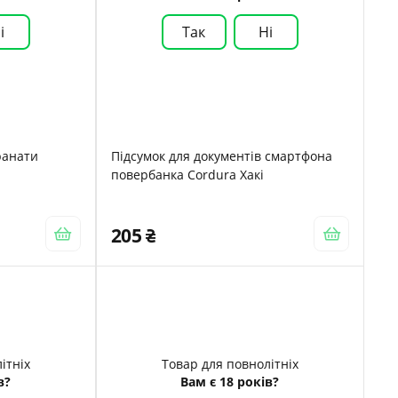
і
Так
Ні
ранати
Підсумок для документів смартфона
повербанка Cordura Хакі
205
ітніх
Товар для повнолітніх
в?
Вам є 18 років?