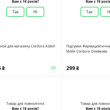
Вам є 18 років?
Вам є 18 рокі
Так
Ні
Так
Н
нок для магазину Cordura Койот
Підсумки Фармацевтична
Molle Cordura Оливкова
5
299
Товар для повнолітніх
Товар для повнол
Вам є 18 років?
Вам є 18 рокі