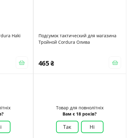
rdura Haki
Подсумок тактический для магазина
Тройной Cordura Олива
465
ітніх
Товар для повнолітніх
в?
Вам є 18 років?
і
Так
Ні