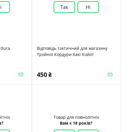
і
Так
Ні
rdura
Відповідь тактичний для магазину
Тройної Кордури Хакі Койот
450
ітніх
Товар для повнолітніх
в?
Вам є 18 років?