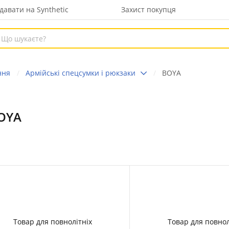
давати на Synthetic
Захист покупця
ння
Армійські спецсумки і рюкзаки
BOYA
BOYA
Товар для повнолітніх
Товар для повнол