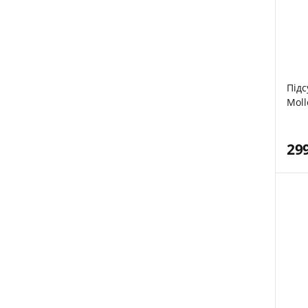
Під
Moll
29