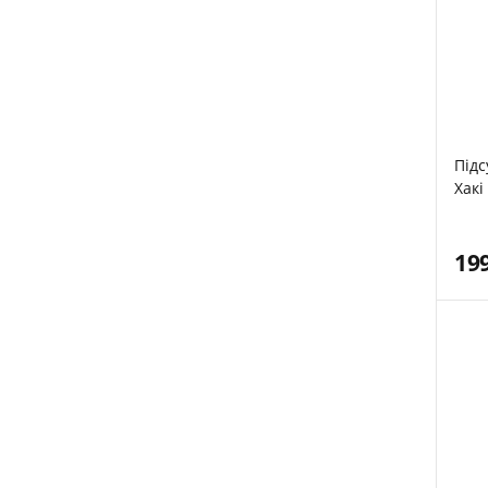
Підс
Хакі
19