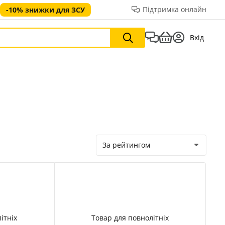
Підтримка онлайн
-10% знижки для ЗСУ
Вхід
За рейтингом
ітніх
Товар для повнолітніх