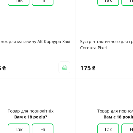
нок для магазину АК Кордура Хакі
Зустріч тактичного для г
Cordura Pixel
5
175
Товар для повнолітніх
Товар для повнол
Вам є 18 років?
Вам є 18 рокі
Так
Ні
Так
Н