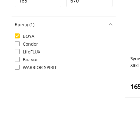
Бренд (1)
BOYA
Condor
LifeFLUX
Зупи
Волмас
Хакі
WARRIOR SPIRIT
16