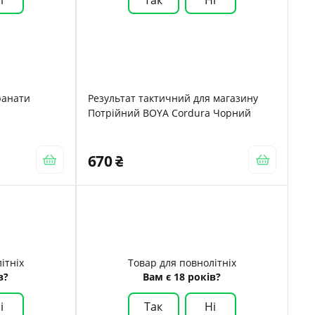
ранати
Результат тактичний для магазину
Потрійний BOYA Cordura Чорний
670
ітніх
Товар для повнолітніх
в?
Вам є 18 років?
і
Так
Ні