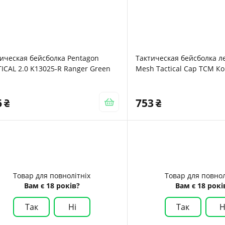
ическая бейсболка Pentagon
Тактическая бейсболка л
ICAL 2.0 K13025-R Ranger Green
Mesh Tactical Cap TCM К
Brown
6
753
Товар для повнолітніх
Товар для повнол
Вам є 18 років?
Вам є 18 рокі
Так
Ні
Так
Н