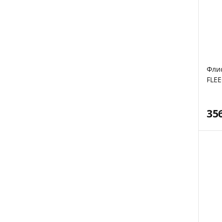
Фли
FLEE
Gree
35