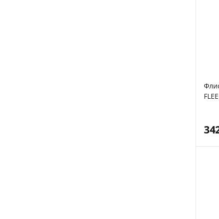
Фли
FLEE
RAF 
34