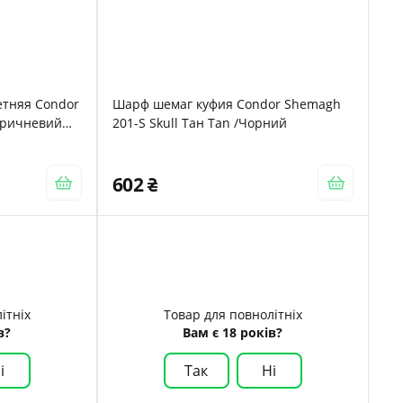
етняя Condor
Шарф шемаг куфия Condor Shemagh
оричневий
201-S Skull Тан Tan /Чорний
602
ітніх
Товар для повнолітніх
в?
Вам є 18 років?
і
Так
Ні