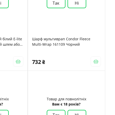
і
Так
Ні
білий E-lite
Шарф мультиврап Condor Fleece
ий шлем або
Multi-Wrap 161109 Чорний
732
ітніх
Товар для повнолітніх
в?
Вам є 18 років?
і
Так
Ні