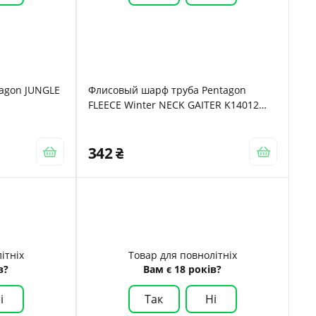
tagon JUNGLE
Флисовый шарф труба Pentagon
o
FLEECE Winter NECK GAITER K14012
RAL7013 Олива
342
ітніх
Товар для повнолітніх
в?
Вам є 18 років?
і
Так
Ні