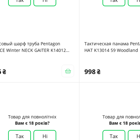
совый шарф труба Pentagon
Тактическая панама Pen
CE Winter NECK GAITER K14012
HAT K13014 59 Woodland
k Lizard
6
998
Товар для повнолітніх
Товар для повнол
Вам є 18 років?
Вам є 18 рокі
Так
Ні
Так
Н