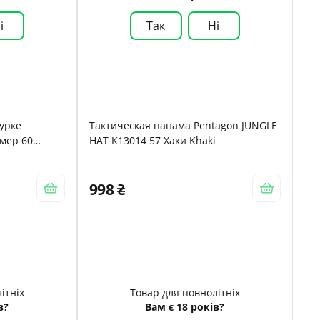
і
Так
Ні
урке
Тактическая панама Pentagon JUNGLE
змер 60
HAT K13014 57 Хаки Khaki
998
ітніх
Товар для повнолітніх
в?
Вам є 18 років?