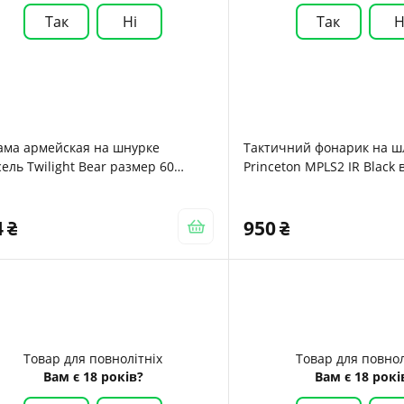
Так
Ні
Так
Н
ама армейская на шнурке
Тактичний фонарик на ш
ель Twilight Bear размер 60
Princeton MPLS2 IR Black в
ый
4
950
Товар для повнолітніх
Товар для повнол
Вам є 18 років?
Вам є 18 рокі