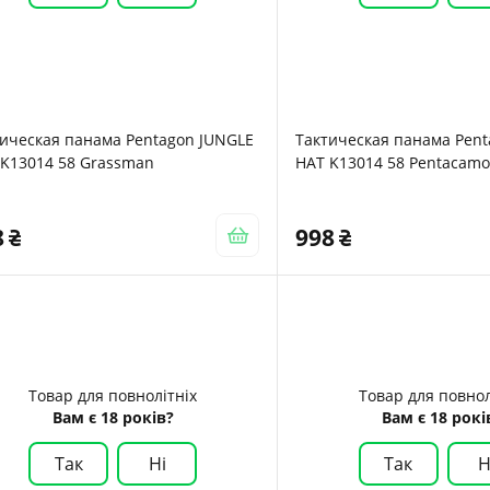
ическая панама Pentagon JUNGLE
Тактическая панама Pen
 K13014 58 Grassman
HAT K13014 58 Pentacam
8
998
Товар для повнолітніх
Товар для повнол
Вам є 18 років?
Вам є 18 рокі
Так
Ні
Так
Н