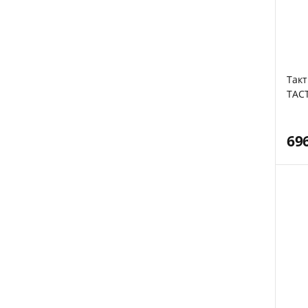
Такт
TACT
69