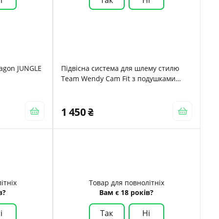
tagon JUNGLE
Підвісна система для шлему стилю
Team Wendy Cam Fit з подушками
BLACK
1 450
ітніх
Товар для повнолітніх
в?
Вам є 18 років?
і
Так
Ні