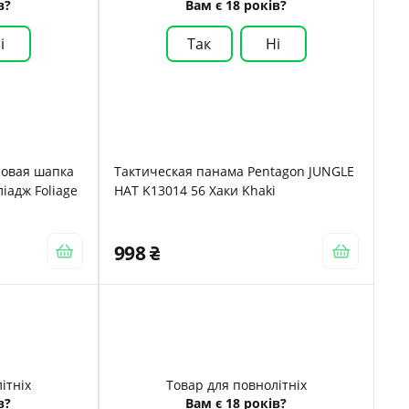
в?
Вам є 18 років?
і
Так
Ні
совая шапка
Тактическая панама Pentagon JUNGLE
іадж Foliage
HAT K13014 56 Хаки Khaki
998
ітніх
Товар для повнолітніх
в?
Вам є 18 років?