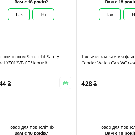
Вам є 18 років?
Вам є 18 рокі
Так
Ні
Так
Н
сний шолом SecureFit Safety
Тактическая зимняя фли
met X5012VE-CE Чорний
Condor Watch Cap WC Фол
344
428
Товар для повнолітніх
Товар для повнол
Вам є 18 років?
Вам є 18 рокі