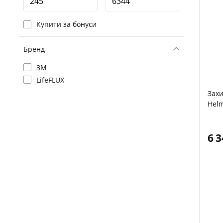
Купити за бонуси
Бренд
3M
LifeFLUX
Захи
Hel
6 