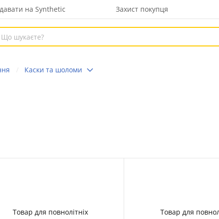
давати на Synthetic
Захист покупця
ння
Каски та шоломи
Товар для повнолітніх
Товар для повнол