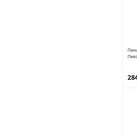
Пан
Пикс
сер
28