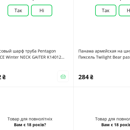
Так
Ні
Так
Н
совый шарф труба Pentagon
Панама армейская на шн
CE Winter NECK GAITER K14012
Пиксель Twilight Bear ра
Blue
зеленый
2
284
Товар для повнолітніх
Товар для повнол
Вам є 18 років?
Вам є 18 рокі