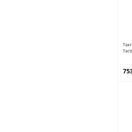
Такт
Tact
75