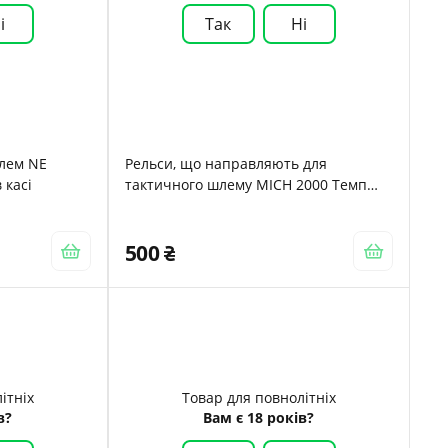
і
Так
Ні
лем NE
Рельси, що направляють для
 касі
тактичного шлему MICH 2000 Темп
PASGT MASKPOL Койот
500
ітніх
Товар для повнолітніх
в?
Вам є 18 років?