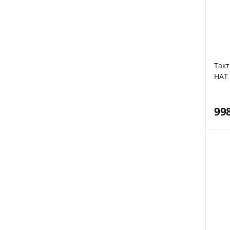
Такт
HAT
99