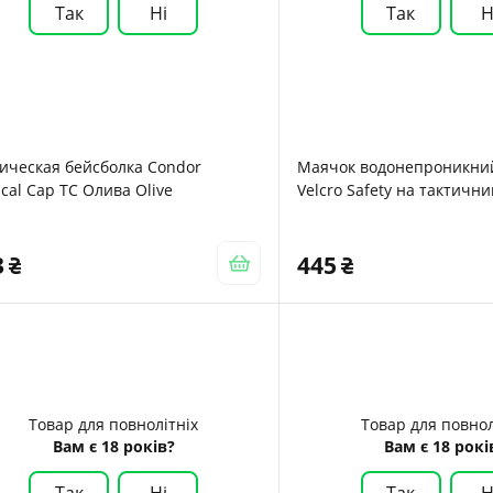
Так
Ні
Так
Н
ическая бейсболка Condor
Маячок водонепроникний 
ical Cap TC Олива Olive
Velcro Safety на тактичн
обладнання
3
445
Товар для повнолітніх
Товар для повнол
Вам є 18 років?
Вам є 18 рокі
Так
Ні
Так
Н