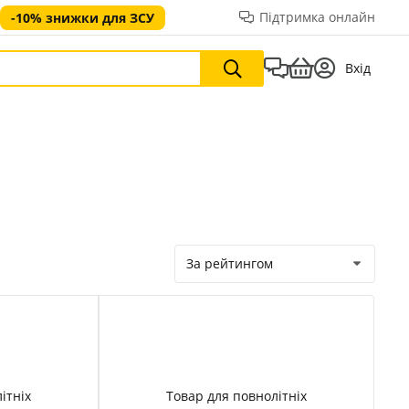
Підтримка онлайн
-10% знижки для ЗСУ
Вхід
За рейтингом
ітніх
Товар для повнолітніх