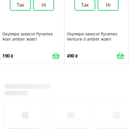
Так
Ні
Так
Ні
Окуляри захисні Pyramex
Окуляри захисні Pyramex
Alair amber жовті
Venture-3 amber жовті
190
490