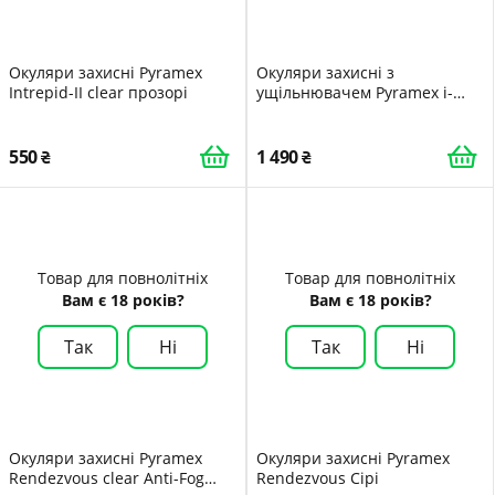
Окуляри захисні Pyramex
Окуляри захисні з
Intrepid-II clear прозорі
ущільнювачем Pyramex i-
Force Slim amber Anti-Fog
жовті
550
1 490
Товар для повнолітніх
Товар для повнолітніх
Вам є 18 років?
Вам є 18 років?
Так
Ні
Так
Ні
Окуляри захисні Pyramex
Окуляри захисні Pyramex
Rendezvous clear Anti-Fog
Rendezvous Сірі