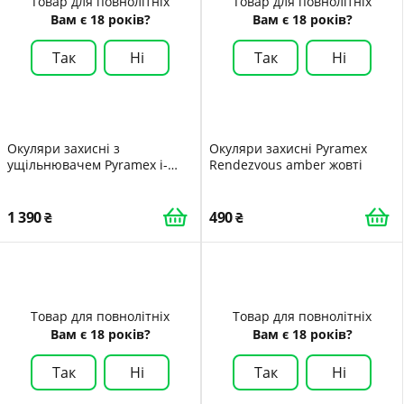
Товар для повнолітніх
Товар для повнолітніх
Вам є 18 років?
Вам є 18 років?
Так
Ні
Так
Ні
Окуляри захисні з
Окуляри захисні Pyramex
ущільнювачем Pyramex i-
Rendezvous amber жовті
Force Slim gray Anti-Fog чорні
1 390
490
Товар для повнолітніх
Товар для повнолітніх
Вам є 18 років?
Вам є 18 років?
Так
Ні
Так
Ні