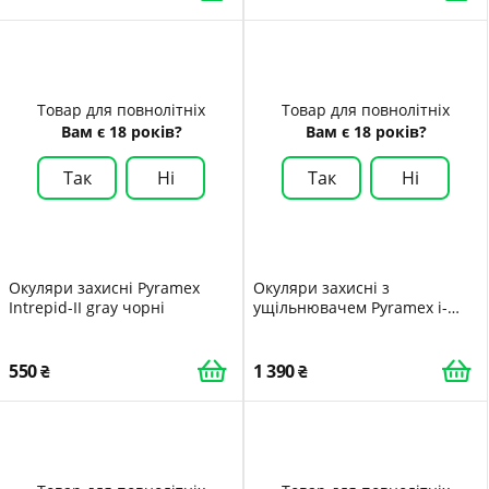
Товар для повнолітніх
Товар для повнолітніх
Вам є 18 років?
Вам є 18 років?
Так
Ні
Так
Ні
Окуляри захисні Pyramex
Окуляри захисні з
Intrepid-II gray чорні
ущільнювачем Pyramex i-
Force XL amber Anti-Fog жовті
550
1 390