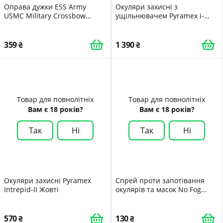
Оправа дужки ESS Army
Окуляри захисні з
USMC Military Crossbow
ущільнювачем Pyramex i-
Replacement Tri-Tech Fit
Force XL indoor/outdoor
Frame Black 740-0446 Чорний
mirror Anti-Fog дзеркальні
напівтемні
359
1 390
Товар для повнолітніх
Товар для повнолітніх
Вам є 18 років?
Вам є 18 років?
Так
Ні
Так
Ні
Окуляри захисні Pyramex
Спрей проти запотівання
Intrepid-II Жовті
окулярів та масок No Fog
Alana 30 мл
570
130