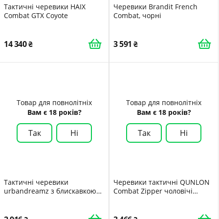
Тактичні черевики HAIX
Черевики Brandit French
Combat GTX Coyote
Combat, чорні
14 340
3 591
Товар для повнолітніх
Товар для повнолітніх
Вам є 18 років?
Вам є 18 років?
Так
Ні
Так
Ні
Тактичні черевики
Черевики тактичні QUNLON
urbandreamz з блискавкою
Combat Zipper чоловічі
YKK для використання на
армійські німецькі дихаючі
відкритому повітрі, для
охорони