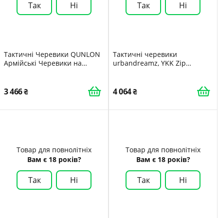
Так
Ні
Так
Ні
Тактичні Черевики QUNLON
Тактичні черевики
Армійські Черевики на
urbandreamz, YKK Zip
Блискавці
Deployment Outdoor Security
Boots
3 466
4 064
Товар для повнолітніх
Товар для повнолітніх
Вам є 18 років?
Вам є 18 років?
Так
Ні
Так
Ні