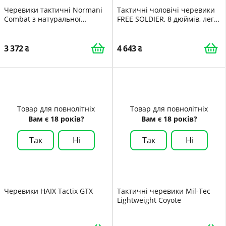
Черевики тактичні Normani
Тактичні чоловічі черевики
Combat з натуральної
FREE SOLDIER, 8 дюймів, легкі
волової шкіри та нейлону
бойові черевики, міцні
1200D
замшеві військові робочі
черевики, пустельні
3 372
4 643
черевики
Товар для повнолітніх
Товар для повнолітніх
Вам є 18 років?
Вам є 18 років?
Так
Ні
Так
Ні
Черевики HAIX Tactix GTX
Тактичні черевики Mil-Tec
Lightweight Coyote