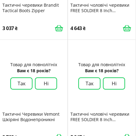
Тактичні черевики Brandit
Тактичні чоловічі черевики
Tactical Boots Zipper
FREE SOLDIER 8 Inch
Lightweight Combat Boots,
міцні замшеві військові
робочі черевики, Desert
3 037
4 643
Boots
Товар для повнолітніх
Товар для повнолітніх
Вам є 18 років?
Вам є 18 років?
Так
Ні
Так
Ні
Тактичні Черевики Vemont
Тактичні чоловічі черевики
Шкіряні Водонепроникні
FREE SOLDIER 8 Inch
Lightweight Combat Boots,
міцні замшеві військові
робочі черевики, Desert