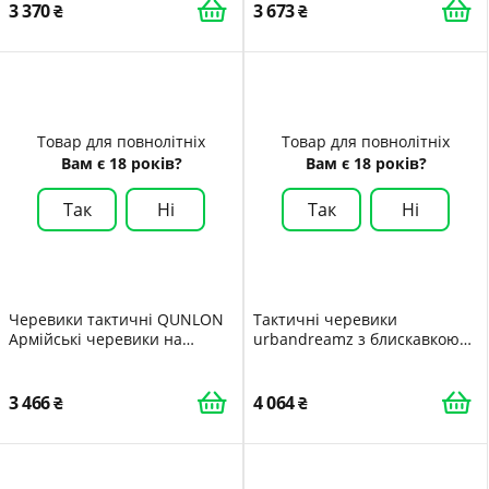
3 370
3 673
Товар для повнолітніх
Товар для повнолітніх
Вам є 18 років?
Вам є 18 років?
Так
Ні
Так
Ні
Черевики тактичні QUNLON
Тактичні черевики
Армійські черевики на
urbandreamz з блискавкою
блискавці Чоловічі черевики
YKK для активного
німецької армії Дихаючі
відпочинку та охорони
тактичні черевики
3 466
4 064