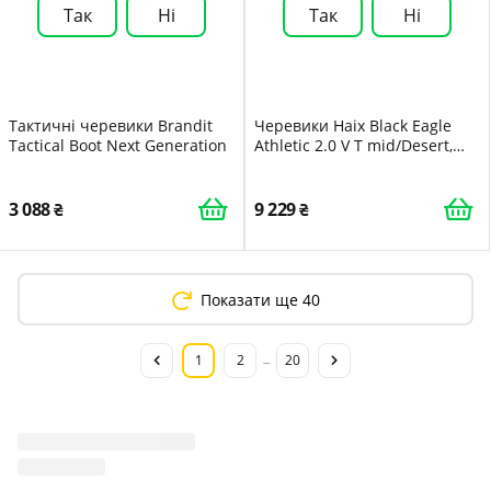
Так
Ні
Так
Ні
Тактичні черевики Brandit
Черевики Haix Black Eagle
Tactical Boot Next Generation
Athletic 2.0 V T mid/Desert,
дихаючі, із замші
3 088
9 229
Показати ще 40
1
2
20
...