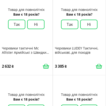
Товар для повнолітніх
Товар для повнолітніх
Вам є 18 років?
Вам є 18 років?
Так
Ні
Так
Ні
Черевики тактичні Mc
Черевики LUDEY Тактичні,
Allister Армійські з Швидким
військові, для походів
Відстібанням Patriot Style
Мисливські
2 632
3 305
Товар для повнолітніх
Товар для повнолітніх
Вам є 18 років?
Вам є 18 років?