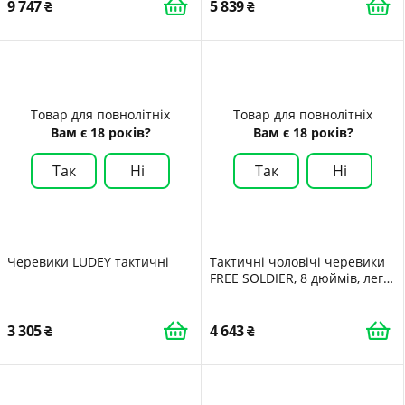
9 747
5 839
Товар для повнолітніх
Товар для повнолітніх
Вам є 18 років?
Вам є 18 років?
Так
Ні
Так
Ні
Черевики LUDEY тактичні
Тактичні чоловічі черевики
FREE SOLDIER, 8 дюймів, легкі
бойові черевики, міцні
замшеві військові робочі
черевики, пустельні
3 305
4 643
черевики