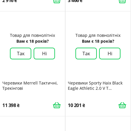
2 916
3 466
Товар для повнолітніх
Товар для повнолітніх
Вам є 18 років?
Вам є 18 років?
Так
Ні
Так
Ні
Черевики Merrell Тактичні,
Черевики Sporty Haix Black
Трекінгові
Eagle Athletic 2.0 V T
High/Desert з бічною
блискавкою
11 398
10 201