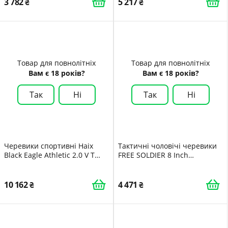
3 782
5 217
Boots
Товар для повнолітніх
Товар для повнолітніх
Вам є 18 років?
Вам є 18 років?
Так
Ні
Так
Ні
Черевики спортивні Haix
Тактичні чоловічі черевики
Black Eagle Athletic 2.0 V T
FREE SOLDIER 8 Inch
High/Desert з бічною
Полегшені бойові черевики
блискавкою
Міцні замшеві військові
робочі черевики Desert Boots
10 162
4 471