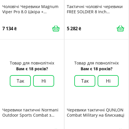
Чоловічі Черевики Magnum
Тактичні чоловічі черевики
Viper Pro 8.0 Шкіра +
FREE SOLDIER 8 Inch
industrial
Lightweight Combat Boots,
міцні замшеві військові
робочі черевики, Desert
7 134
5 282
Boots
Товар для повнолітніх
Товар для повнолітніх
Вам є 18 років?
Вам є 18 років?
Так
Ні
Так
Ні
Черевики тактичні Normani
Черевики тактичні QUNLON
Outdoor Sports Combat з
Combat Military на блискавці
натуральної волової шкіри та
нейлону 1200D