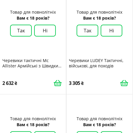
Товар для повнолітніх
Товар для повнолітніх
Вам є 18 років?
Вам є 18 років?
Так
Ні
Так
Ні
Черевики тактичні Mc
Черевики LUDEY Тактичні,
Allister Армійські з Швидким
військові, для походів
Відстібанням Patriot Style
Мисливські
2 632
3 305
Товар для повнолітніх
Товар для повнолітніх
Вам є 18 років?
Вам є 18 років?