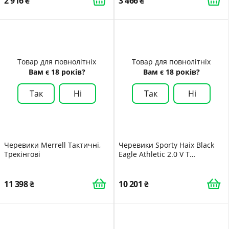
2 916
3 466
Товар для повнолітніх
Товар для повнолітніх
Вам є 18 років?
Вам є 18 років?
Так
Ні
Так
Ні
Черевики Merrell Тактичні,
Черевики Sporty Haix Black
Трекінгові
Eagle Athletic 2.0 V T
High/Desert з бічною
блискавкою
11 398
10 201