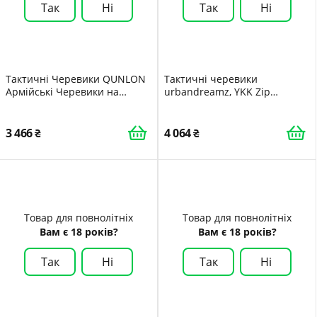
Так
Ні
Так
Ні
Тактичні Черевики QUNLON
Тактичні черевики
Армійські Черевики на
urbandreamz, YKK Zip
Блискавці
Deployment Outdoor Security
Boots
3 466
4 064
Товар для повнолітніх
Товар для повнолітніх
Вам є 18 років?
Вам є 18 років?
Так
Ні
Так
Ні