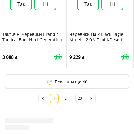
Так
Ні
Так
Ні
Тактичні черевики Brandit
Черевики Haix Black Eagle
Tactical Boot Next Generation
Athletic 2.0 V T mid/Desert,
дихаючі, із замші
3 088
9 229
Показати ще 40
1
2
20
...