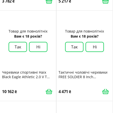
3 782
5 217
Boots
Товар для повнолітніх
Товар для повнолітніх
Вам є 18 років?
Вам є 18 років?
Так
Ні
Так
Ні
Черевики спортивні Haix
Тактичні чоловічі черевики
Black Eagle Athletic 2.0 V T
FREE SOLDIER 8 Inch
High/Desert з бічною
Полегшені бойові черевики
блискавкою
Міцні замшеві військові
робочі черевики Desert Boots
10 162
4 471