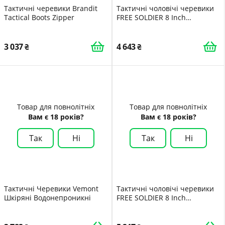
Тактичні черевики Brandit
Тактичні чоловічі черевики
Tactical Boots Zipper
FREE SOLDIER 8 Inch
Lightweight Combat Boots,
міцні замшеві військові
робочі черевики, Desert
3 037
4 643
Boots
Товар для повнолітніх
Товар для повнолітніх
Вам є 18 років?
Вам є 18 років?
Так
Ні
Так
Ні
Тактичні Черевики Vemont
Тактичні чоловічі черевики
Шкіряні Водонепроникні
FREE SOLDIER 8 Inch
Lightweight Combat Boots,
міцні замшеві військові
робочі черевики, Desert