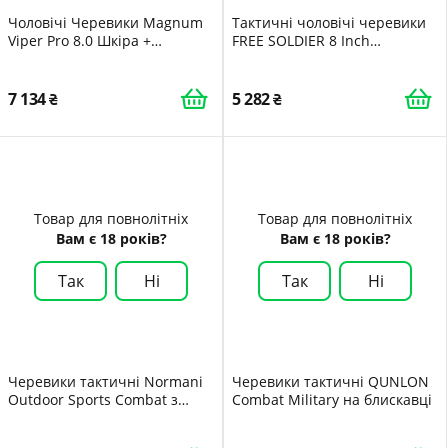
Чоловічі Черевики Magnum
Тактичні чоловічі черевики
Viper Pro 8.0 Шкіра +
FREE SOLDIER 8 Inch
industrial
Lightweight Combat Boots,
міцні замшеві військові
робочі черевики, Desert
7 134
5 282
Boots
Товар для повнолітніх
Товар для повнолітніх
Вам є 18 років?
Вам є 18 років?
Так
Ні
Так
Ні
Черевики тактичні Normani
Черевики тактичні QUNLON
Outdoor Sports Combat з
Combat Military на блискавці
натуральної волової шкіри та
нейлону 1200D