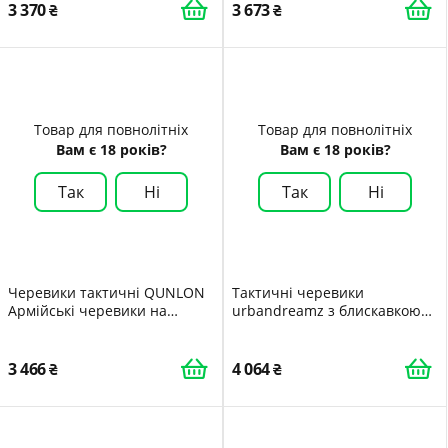
3 370
3 673
Товар для повнолітніх
Товар для повнолітніх
Вам є 18 років?
Вам є 18 років?
Так
Ні
Так
Ні
Черевики тактичні QUNLON
Тактичні черевики
Армійські черевики на
urbandreamz з блискавкою
блискавці Чоловічі черевики
YKK для активного
німецької армії Дихаючі
відпочинку та охорони
тактичні черевики
3 466
4 064