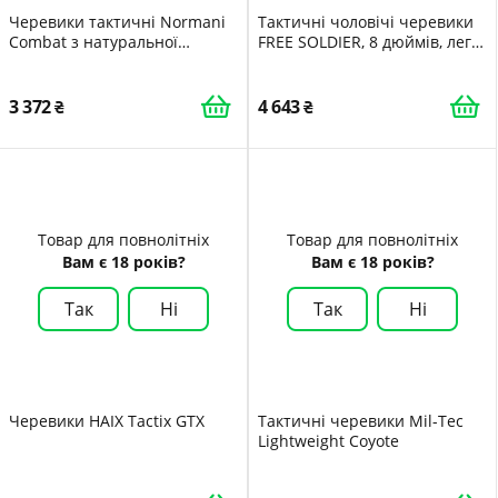
Черевики тактичні Normani
Тактичні чоловічі черевики
Combat з натуральної
FREE SOLDIER, 8 дюймів, легкі
волової шкіри та нейлону
бойові черевики, міцні
1200D
замшеві військові робочі
черевики, пустельні
3 372
4 643
черевики
Товар для повнолітніх
Товар для повнолітніх
Вам є 18 років?
Вам є 18 років?
Так
Ні
Так
Ні
Черевики HAIX Tactix GTX
Тактичні черевики Mil-Tec
Lightweight Coyote