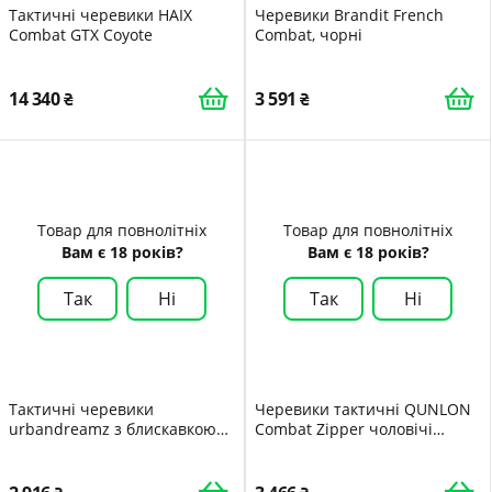
Тактичні черевики HAIX
Черевики Brandit French
Combat GTX Coyote
Combat, чорні
14 340
3 591
Товар для повнолітніх
Товар для повнолітніх
Вам є 18 років?
Вам є 18 років?
Так
Ні
Так
Ні
Тактичні черевики
Черевики тактичні QUNLON
urbandreamz з блискавкою
Combat Zipper чоловічі
YKK для використання на
армійські німецькі дихаючі
відкритому повітрі, для
охорони