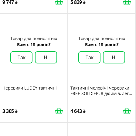
9 747
5 839
Товар для повнолітніх
Товар для повнолітніх
Вам є 18 років?
Вам є 18 років?
Так
Ні
Так
Ні
Черевики LUDEY тактичні
Тактичні чоловічі черевики
FREE SOLDIER, 8 дюймів, легкі
бойові черевики, міцні
замшеві військові робочі
черевики, пустельні
3 305
4 643
черевики